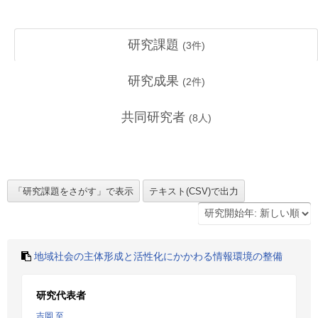
研究課題
(
3
件)
研究成果
(
2
件)
共同研究者
(
8
人)
地域社会の主体形成と活性化にかかわる情報環境の整備
研究代表者
吉岡 至