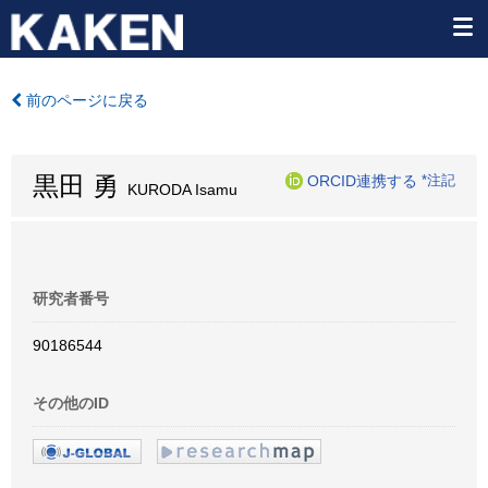
前のページに戻る
黒田 勇
ORCID連携する
*注記
KURODA Isamu
研究者番号
90186544
その他のID