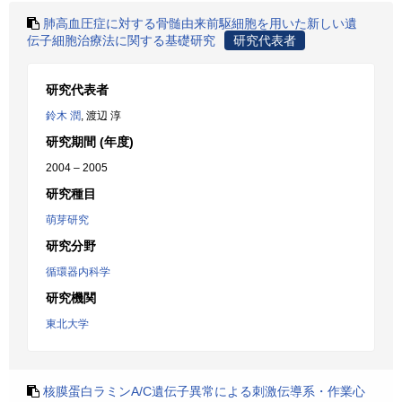
肺高血圧症に対する骨髄由来前駆細胞を用いた新しい遺
伝子細胞治療法に関する基礎研究
研究代表者
研究代表者
鈴木 潤
, 渡辺 淳
研究期間 (年度)
2004 – 2005
研究種目
萌芽研究
研究分野
循環器内科学
研究機関
東北大学
核膜蛋白ラミンA/C遺伝子異常による刺激伝導系・作業心