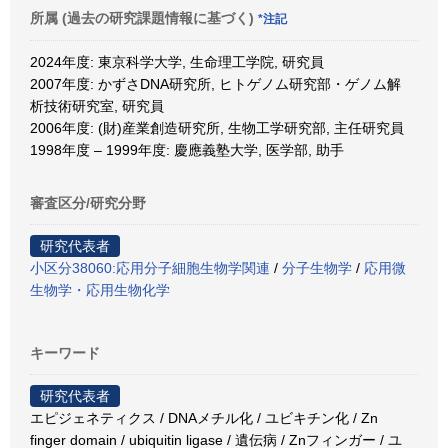
所属 (過去の研究課題情報に基づく)
*注記
2024年度: 東京科学大学, 生命理工学院, 研究員
2007年度: かずさDNA研究所, ヒトゲノム研究部・ゲノム解
析技術研究室, 研究員
2006年度: (財)産業創造研究所, 生物工学研究部, 主任研究員
1998年度 – 1999年度: 慶應義塾大学, 医学部, 助手
審査区分/研究分野
研究代表者
小区分38060:応用分子細胞生物学関連
/
分子生物学
/
応用微
生物学・応用生物化学
キーワード
研究代表者
エピジェネティクス / DNAメチル化 / ユビキチン化 / Zn
finger domain / ubiquitin ligase / 遺伝病 / Znフィンガー / ユ