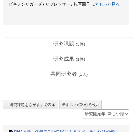
ビキチンリガーゼ / リプレッサー / 転写因子
…
もっと見る
研究課題
(
3
件)
研究成果
(
1
件)
共同研究者
(
1
人)
DNAメチル化酵素DNMT3Aによるユビキチン化は如何に