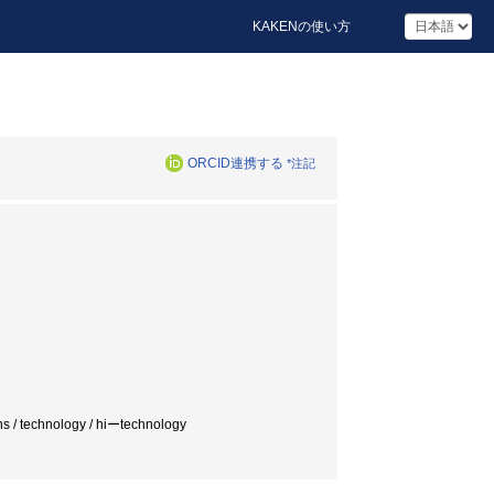
KAKENの使い方
ORCID連携する
*注記
ions / technology / hiーtechnology