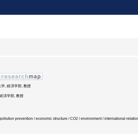
大学, 経済学部, 教授
 経済学部, 教授
/ pollution prevention / economic structure / CO2 / environment / international relat