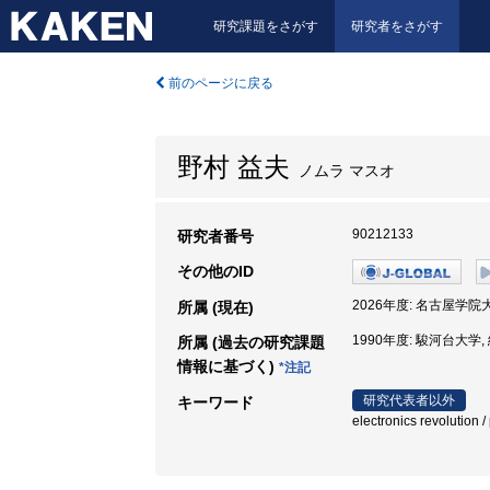
研究課題をさがす
研究者をさがす
前のページに戻る
野村 益夫
ノムラ マスオ
90212133
研究者番号
その他のID
2026年度: 名古屋学院
所属 (現在)
1990年度: 駿河台大学,
所属 (過去の研究課題
情報に基づく)
*注記
研究代表者以外
キーワード
electronics revolution 