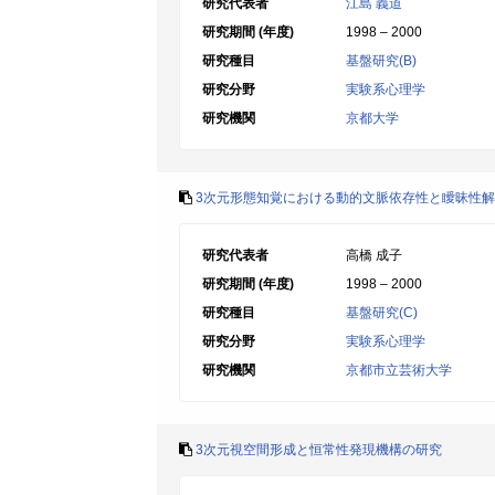
研究代表者
江島 義道
研究期間 (年度)
1998 – 2000
研究種目
基盤研究(B)
研究分野
実験系心理学
研究機関
京都大学
3次元形態知覚における動的文脈依存性と瞹昧性
研究代表者
高橋 成子
研究期間 (年度)
1998 – 2000
研究種目
基盤研究(C)
研究分野
実験系心理学
研究機関
京都市立芸術大学
3次元視空間形成と恒常性発現機構の研究