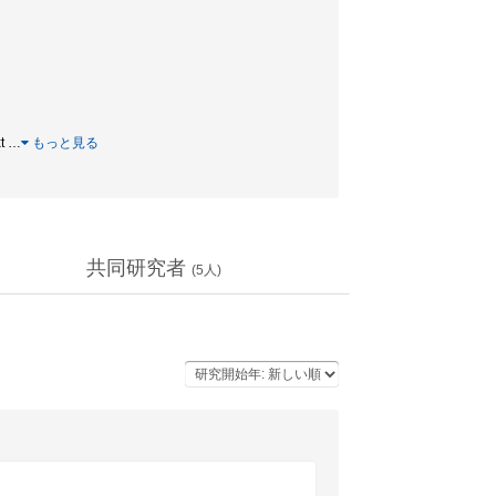
xt
…
もっと見る
共同研究者
(
5
人)