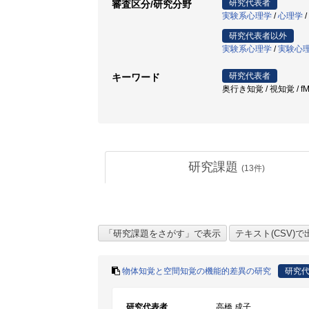
研究代表者
審査区分/研究分野
実験系心理学
/
心理学
/
研究代表者以外
実験系心理学
/
実験心
研究代表者
キーワード
奥行き知覚 / 視知覚 / fMRI
研究課題
(
13
件)
物体知覚と空間知覚の機能的差異の研究
研究
研究代表者
高橋 成子