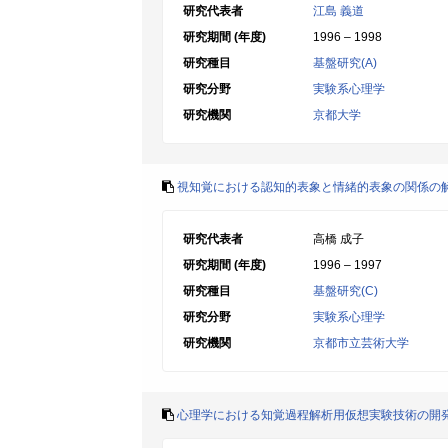
研究代表者
江島 義道
研究期間 (年度)
1996 – 1998
研究種目
基盤研究(A)
研究分野
実験系心理学
研究機関
京都大学
視知覚における認知的表象と情緒的表象の関係の
研究代表者
高橋 成子
研究期間 (年度)
1996 – 1997
研究種目
基盤研究(C)
研究分野
実験系心理学
研究機関
京都市立芸術大学
心理学における知覚過程解析用仮想実験技術の開