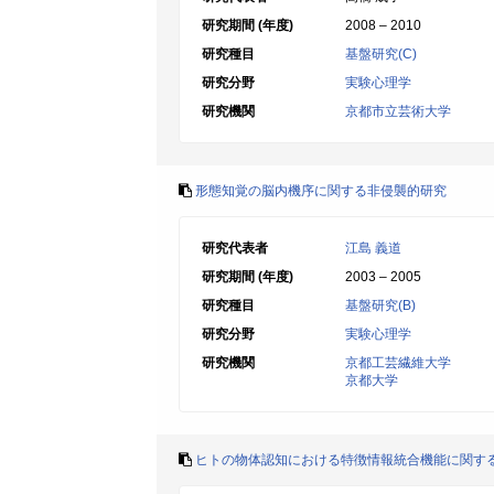
研究期間 (年度)
2008 – 2010
研究種目
基盤研究(C)
研究分野
実験心理学
研究機関
京都市立芸術大学
形態知覚の脳内機序に関する非侵襲的研究
研究代表者
江島 義道
研究期間 (年度)
2003 – 2005
研究種目
基盤研究(B)
研究分野
実験心理学
研究機関
京都工芸繊維大学
京都大学
ヒトの物体認知における特徴情報統合機能に関す