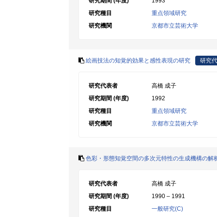
研究期間 (年度)
1993
研究種目
重点領域研究
研究機関
京都市立芸術大学
絵画技法の知覚的効果と感性表現の研究
研究
研究代表者
高橋 成子
研究期間 (年度)
1992
研究種目
重点領域研究
研究機関
京都市立芸術大学
色彩・形態知覚空間の多次元特性の生成機構の解
研究代表者
高橋 成子
研究期間 (年度)
1990 – 1991
研究種目
一般研究(C)