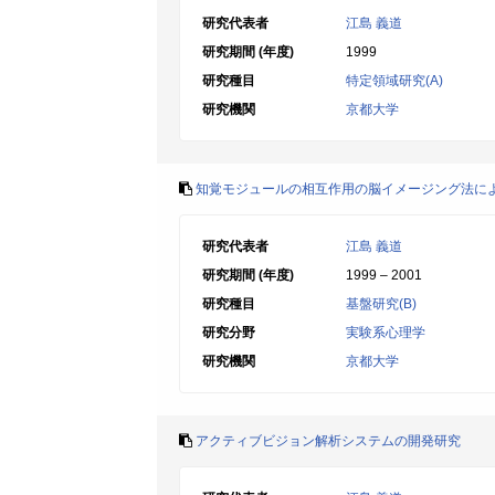
研究代表者
江島 義道
研究期間 (年度)
1999
研究種目
特定領域研究(A)
研究機関
京都大学
知覚モジュールの相互作用の脳イメージング法に
研究代表者
江島 義道
研究期間 (年度)
1999 – 2001
研究種目
基盤研究(B)
研究分野
実験系心理学
研究機関
京都大学
アクティブビジョン解析システムの開発研究