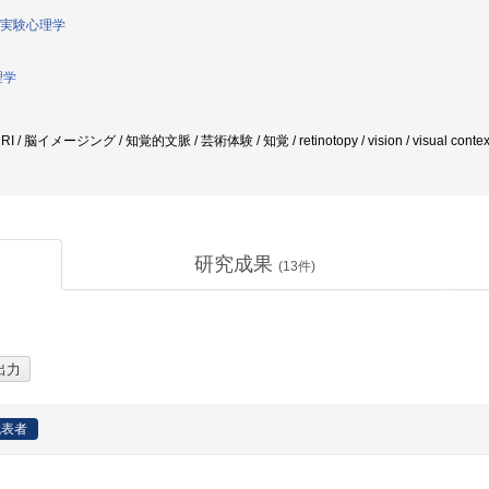
実験心理学
理学
 / 脳イメージング / 知覚的文脈 / 芸術体験 / 知覚 / retinotopy / vision / visual conte
研究成果
(
13
件)
代表者