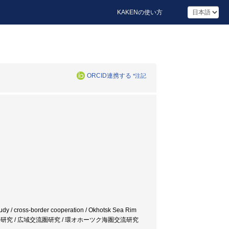
KAKENの使い方
ORCID連携する
*注記
study / cross-border cooperation / Okhotsk Sea Rim
環境科学研究 / 広域交流圏研究 / 環オホーツク海圏交流研究