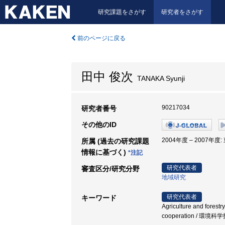
研究課題をさがす
研究者をさがす
前のページに戻る
田中 俊次
TANAKA Syunji
90217034
研究者番号
その他のID
2004年度 – 2007年
所属 (過去の研究課題
情報に基づく)
*注記
研究代表者
審査区分/研究分野
地域研究
研究代表者
キーワード
Agriculture and forestr
cooperation / 