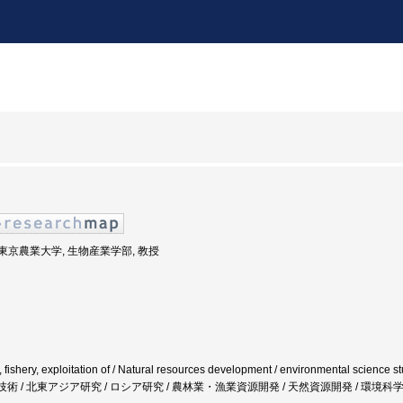
度: 東京農業大学, 生物産業学部, 教授
y, fishery, exploitation of / Natural resources development / environmental science 
環境科学技術 / 北東アジア研究 / ロシア研究 / 農林業・漁業資源開発 / 天然資源開発 / 