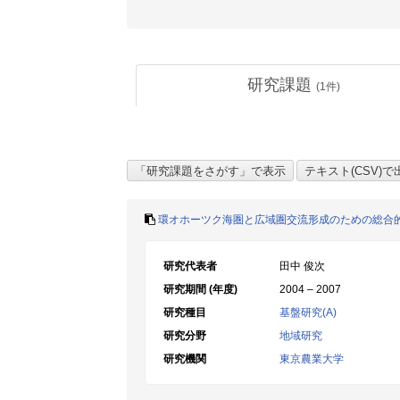
研究課題
(
1
件)
環オホーツク海圏と広域圏交流形成のための総合的
研究代表者
田中 俊次
研究期間 (年度)
2004 – 2007
研究種目
基盤研究(A)
研究分野
地域研究
研究機関
東京農業大学