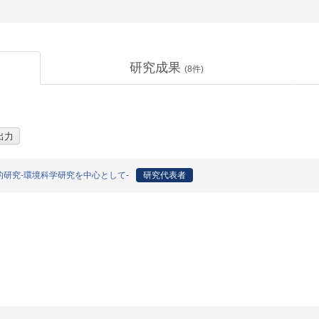
研究成果
(
8
件)
研究-環境科学研究を中心として-
研究代表者