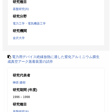
研究種目
基盤研究(A)
研究分野
電力工学・電気機器工学
研究機関
金沢大学
電力用デバイス絶縁放熱に適した窒化アルミニウム膜生
成真空アーク蒸着装置の試作
研究代表者
榊原 建樹
研究期間 (年度)
1996 – 1998
研究種目
基盤研究(A)