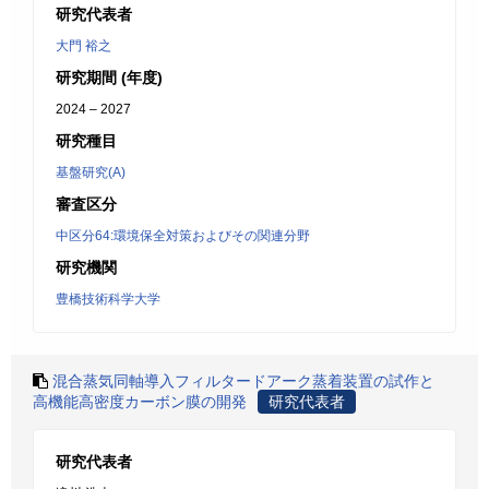
研究代表者
大門 裕之
研究期間 (年度)
2024 – 2027
研究種目
基盤研究(A)
審査区分
中区分64:環境保全対策およびその関連分野
研究機関
豊橋技術科学大学
混合蒸気同軸導入フィルタードアーク蒸着装置の試作と
高機能高密度カーボン膜の開発
研究代表者
研究代表者