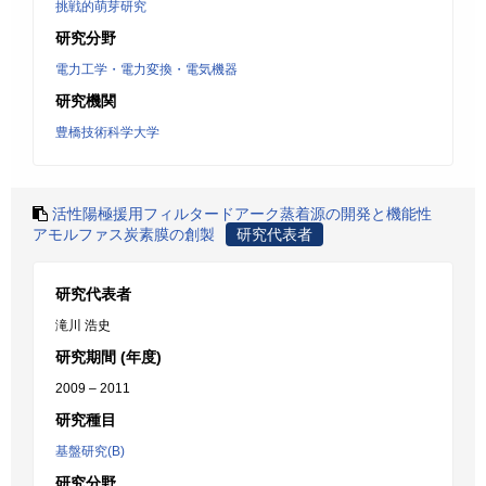
挑戦的萌芽研究
研究分野
電力工学・電力変換・電気機器
研究機関
豊橋技術科学大学
活性陽極援用フィルタードアーク蒸着源の開発と機能性
アモルファス炭素膜の創製
研究代表者
研究代表者
滝川 浩史
研究期間 (年度)
2009 – 2011
研究種目
基盤研究(B)
研究分野