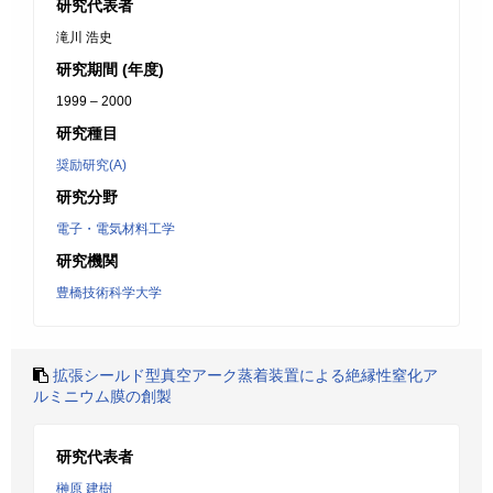
研究代表者
滝川 浩史
研究期間 (年度)
1999 – 2000
研究種目
奨励研究(A)
研究分野
電子・電気材料工学
研究機関
豊橋技術科学大学
拡張シールド型真空アーク蒸着装置による絶縁性窒化ア
ルミニウム膜の創製
研究代表者
榊原 建樹