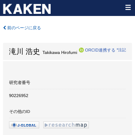
前のページに戻る
滝川 浩史
ORCID連携する
*注記
Takikawa Hirofumi
研究者番号
90226952
その他のID