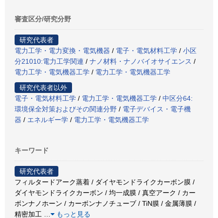
審査区分/研究分野
研究代表者
電力工学・電力変換・電気機器
/
電子・電気材料工学
/
小区
分21010:電力工学関連
/
ナノ材料・ナノバイオサイエンス
/
電力工学・電気機器工学
/
電力工学・電気機器工学
研究代表者以外
電子・電気材料工学
/
電力工学・電気機器工学
/
中区分64:
環境保全対策およびその関連分野
/
電子デバイス・電子機
器
/
エネルギー学
/
電力工学・電気機器工学
キーワード
研究代表者
フィルタードアーク蒸着 / ダイヤモンドライクカーボン膜 /
ダイヤモンドライクカーボン / 均一成膜 / 真空アーク / カー
ボンナノホーン / カーボンナノチューブ / TiN膜 / 金属薄膜 /
精密加工
…
もっと見る