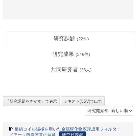
研究課題
(
22
件)
研究成果
(
346
件)
共同研究者
(
26
人)
板組コイル陽極を用いた金属窒化物膜形成用フィルター
ドアーク蒸着装置の開発
研究代表者