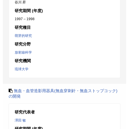
谷川 昇
研究期間 (年度)
1997 – 1998
研究種目
萌芽的研究
研究分野
放射線科学
研究機関
琉球大学
無血・血管造影用器具(無血穿刺針・無血ストップコック)
の開発
研究代表者
澤田 敏
研究期間 (年度)