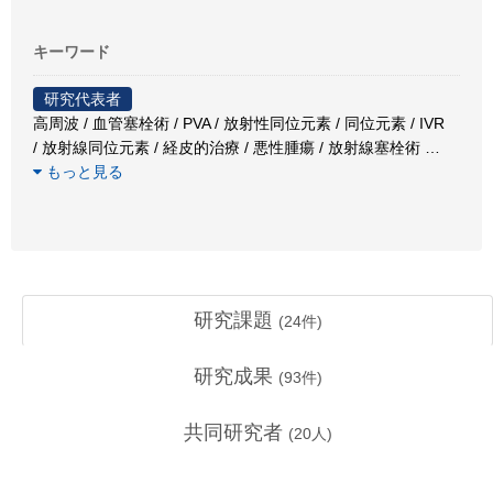
キーワード
研究代表者
高周波 / 血管塞栓術 / PVA / 放射性同位元素 / 同位元素 / IVR
/ 放射線同位元素 / 経皮的治療 / 悪性腫瘍 / 放射線塞栓術
…
もっと見る
研究課題
(
24
件)
研究成果
(
93
件)
共同研究者
(
20
人)