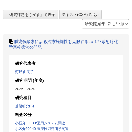
腫瘍低酸素による治療抵抗性を克服するLu-177放射線化
学塞栓療法の開発
研究代表者
河野 由美子
研究期間 (年度)
2026 – 2030
研究種目
基盤研究(B)
審査区分
小区分90130:医用システム関連
小区分90140:医療技術評価学関連