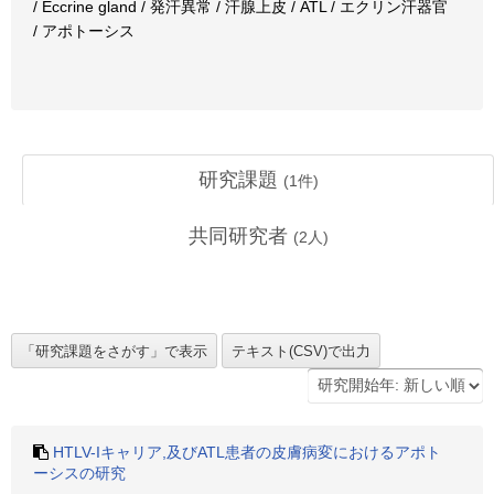
/ Eccrine gland / 発汗異常 / 汗腺上皮 / ATL / エクリン汗器官
/ アポトーシス
研究課題
(
1
件)
共同研究者
(
2
人)
HTLV-Iキャリア,及びATL患者の皮膚病変におけるアポト
ーシスの研究