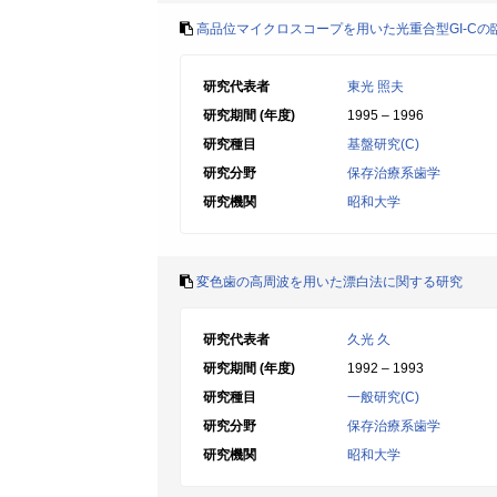
高品位マイクロスコープを用いた光重合型GI-Cの
研究代表者
東光 照夫
研究期間 (年度)
1995 – 1996
研究種目
基盤研究(C)
研究分野
保存治療系歯学
研究機関
昭和大学
変色歯の高周波を用いた漂白法に関する研究
研究代表者
久光 久
研究期間 (年度)
1992 – 1993
研究種目
一般研究(C)
研究分野
保存治療系歯学
研究機関
昭和大学