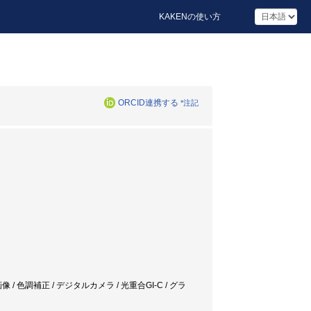
KAKENの使い方
ORCID連携する
*注記
nt / デジタル画像 / 色調補正 / デジタルカメラ / 光重合GI-C / グラ