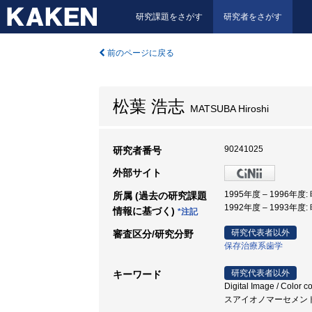
研究課題をさがす
研究者をさがす
前のページに戻る
松葉 浩志
MATSUBA Hiroshi
90241025
研究者番号
外部サイト
1995年度 – 1996年度
所属 (過去の研究課題
1992年度 – 1993年度
情報に基づく)
*注記
研究代表者以外
審査区分/研究分野
保存治療系歯学
研究代表者以外
キーワード
Digital Image / Col
スアイオノマーセメン