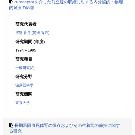
α-receptorを介した前立腺の収縮に対する内分泌的・物理
的刺激の影響
研究代表者
河邉 香月 (河邊 香月)
研究期間 (年度)
1994 – 1995
研究種目
一般研究(A)
研究分野
泌尿器科学
研究機関
東京大学
長期温阻血死体腎の保存およびその生着能の保持に関す
る研究