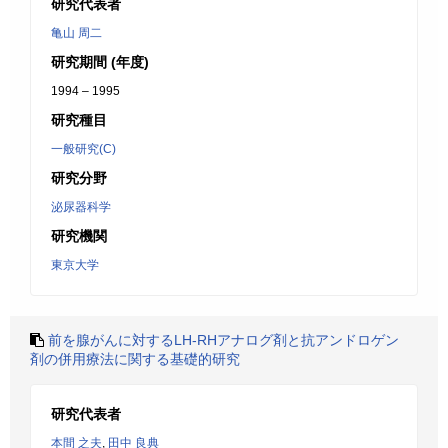
研究代表者
亀山 周二
研究期間 (年度)
1994 – 1995
研究種目
一般研究(C)
研究分野
泌尿器科学
研究機関
東京大学
前を腺がんに対するLH-RHアナログ剤と抗アンドロゲン
剤の併用療法に関する基礎的研究
研究代表者
本間 之夫
,
田中 良典