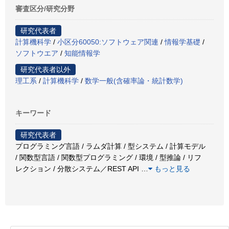
審査区分/研究分野
研究代表者
計算機科学
/
小区分60050:ソフトウェア関連
/
情報学基礎
/
ソフトウエア
/
知能情報学
研究代表者以外
理工系
/
計算機科学
/
数学一般(含確率論・統計数学)
キーワード
研究代表者
プログラミング言語 / ラムダ計算 / 型システム / 計算モデル
/ 関数型言語 / 関数型プログラミング / 環境 / 型推論 / リフ
レクション / 分散システム／REST API
…
もっと見る