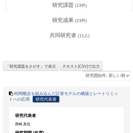
研究課題
(
13
件)
研究成果
(
23
件)
共同研究者
(
11
人)
時間概念を組み込んだ計算モデルの構築とレートリミッ
トへの応用
研究代表者
研究代表者
西崎 真也
研究期間 (年度)