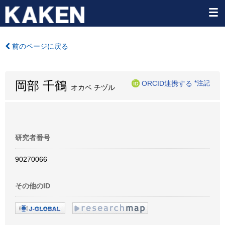
前のページに戻る
岡部 千鶴
ORCID連携する
*注記
オカベ チヅル
研究者番号
90270066
その他のID