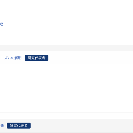
関連
カニズムの解明
研究代表者
開発
研究代表者