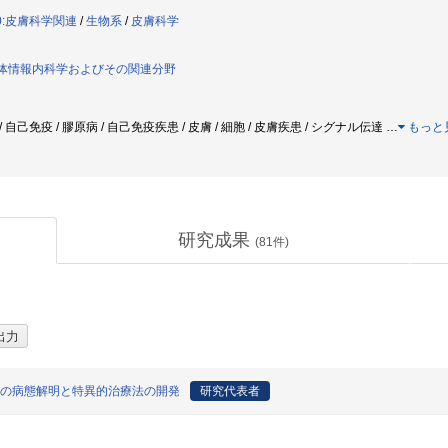
0:皮膚科学関連
/
生物系
/
皮膚科学
生体情報内科学およびその関連分野
 / 自己免疫 / 膠原病 / 自己免疫疾患 / 皮膚 / 細胞 / 皮膚疾患 / シグナル伝達
…
もっと
研究成果
(
81
件)
型の病態解明と特異的治療法の開発
研究代表者