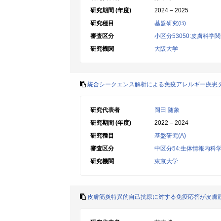
研究期間 (年度)
2024 – 2025
研究種目
基盤研究(B)
審査区分
小区分53050:皮膚科学
研究機関
大阪大学
統合シークエンス解析による免疫アレルギー疾患
研究代表者
岡田 随象
研究期間 (年度)
2022 – 2024
研究種目
基盤研究(A)
審査区分
中区分54:生体情報内科
研究機関
東京大学
皮膚筋炎特異的自己抗原に対する免疫応答が皮膚