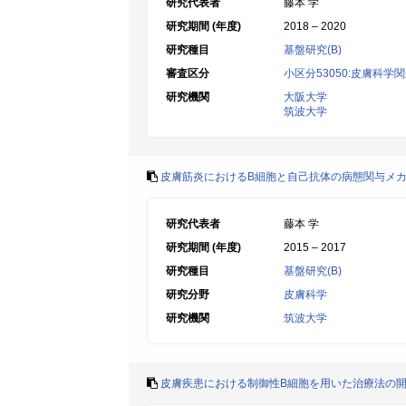
研究代表者
藤本 学
研究期間 (年度)
2018 – 2020
研究種目
基盤研究(B)
審査区分
小区分53050:皮膚科学
研究機関
大阪大学
筑波大学
皮膚筋炎におけるB細胞と自己抗体の病態関与メ
研究代表者
藤本 学
研究期間 (年度)
2015 – 2017
研究種目
基盤研究(B)
研究分野
皮膚科学
研究機関
筑波大学
皮膚疾患における制御性B細胞を用いた治療法の