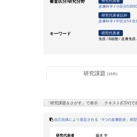
研究代表者
審査区分/研究分野
皮膚科学
/
小区分5305
研究代表者以外
皮膚科学
/
中区分54:
研究代表者
キーワード
免疫 / B細胞 / 皮膚免疫
研究課題
(
16
件)
自己抗体により規定される「4つの皮膚筋炎」病
研究代表者
藤本 学