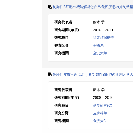
制御性B細胞の機能解析と自己免疫疾患の抑制機
研究代表者
藤本 学
研究期間 (年度)
2010 – 2011
研究種目
特定領域研究
審査区分
生物系
研究機関
金沢大学
免疫性皮膚疾患における制御性B細胞の役割とそ
研究代表者
藤本 学
研究期間 (年度)
2008 – 2010
研究種目
基盤研究(C)
研究分野
皮膚科学
研究機関
金沢大学