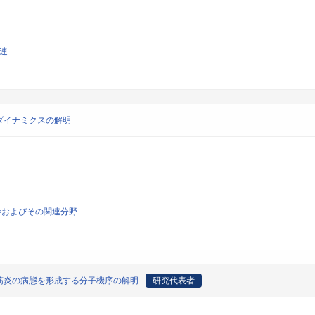
関連
ダイナミクスの解明
学およびその関連分野
筋炎の病態を形成する分子機序の解明
研究代表者