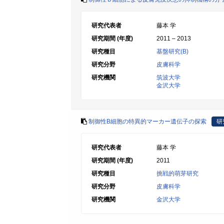
研究代表者
藤本 学
研究期間 (年度)
2011 – 2013
研究種目
基盤研究(B)
研究分野
皮膚科学
研究機関
筑波大学
金沢大学
制御性B細胞の特異的マーカー遺伝子の探索
研
研究代表者
藤本 学
研究期間 (年度)
2011
研究種目
挑戦的萌芽研究
研究分野
皮膚科学
研究機関
金沢大学