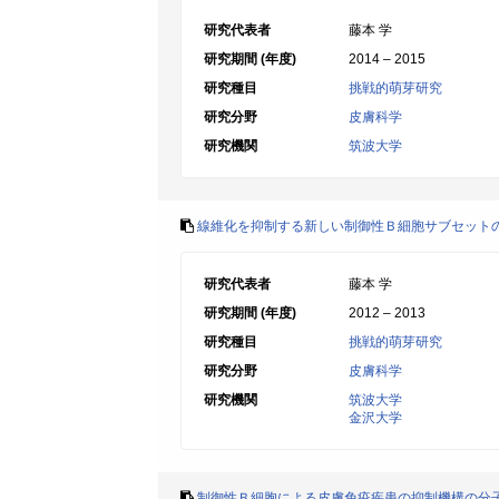
研究代表者
藤本 学
研究期間 (年度)
2014 – 2015
研究種目
挑戦的萌芽研究
研究分野
皮膚科学
研究機関
筑波大学
線維化を抑制する新しい制御性Ｂ細胞サブセット
研究代表者
藤本 学
研究期間 (年度)
2012 – 2013
研究種目
挑戦的萌芽研究
研究分野
皮膚科学
研究機関
筑波大学
金沢大学
制御性Ｂ細胞による皮膚免疫疾患の抑制機構の分