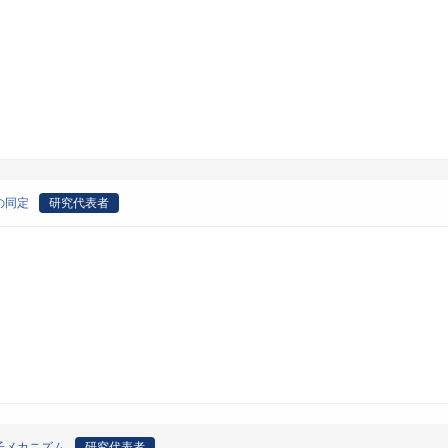
の同定
研究代表者
子メカニズム
研究代表者