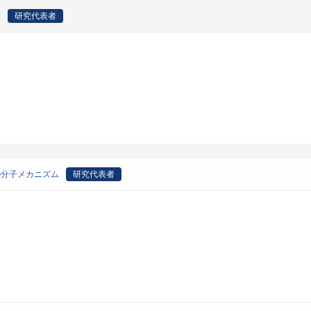
構
研究代表者
の分子メカニズム
研究代表者