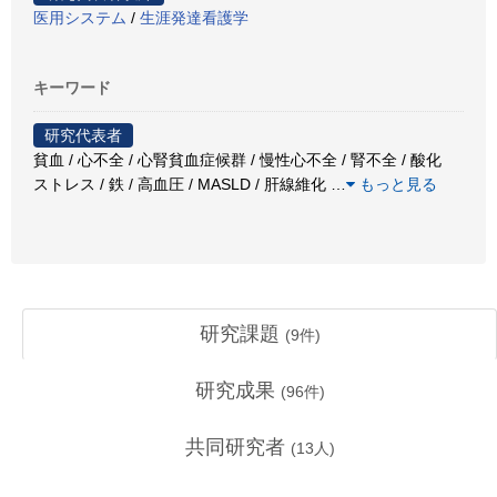
医用システム
/
生涯発達看護学
キーワード
研究代表者
貧血 / 心不全 / 心腎貧血症候群 / 慢性心不全 / 腎不全 / 酸化
ストレス / 鉄 / 高血圧 / MASLD / 肝線維化
…
もっと見る
研究課題
(
9
件)
研究成果
(
96
件)
共同研究者
(
13
人)