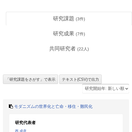
研究課題
(
3
件)
研究成果
(
7
件)
共同研究者
(
22
人)
モダニズムの世界化と亡命・移住・難民化
研究代表者
西 成彦