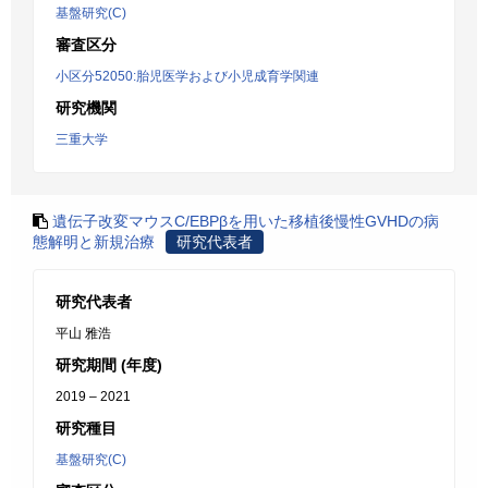
基盤研究(C)
審査区分
小区分52050:胎児医学および小児成育学関連
研究機関
三重大学
遺伝子改変マウスC/EBPβを用いた移植後慢性GVHDの病
態解明と新規治療
研究代表者
研究代表者
平山 雅浩
研究期間 (年度)
2019 – 2021
研究種目
基盤研究(C)