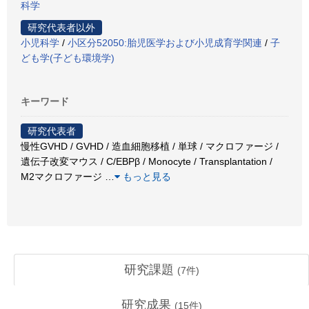
科学
研究代表者以外
小児科学
/
小区分52050:胎児医学および小児成育学関連
/
子
ども学(子ども環境学)
キーワード
研究代表者
慢性GVHD / GVHD / 造血細胞移植 / 単球 / マクロファージ /
遺伝子改変マウス / C/EBPβ / Monocyte / Transplantation /
M2マクロファージ
…
もっと見る
研究課題
(
7
件)
研究成果
(
15
件)