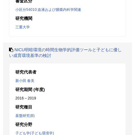
審査区分
小区分54010:血液および腫瘍内科学関連
研究機関
三重大学
NICU明暗環境の時間生物学的評価ツールと子どもに優し
い成育環境基準の検討
研究代表者
新小田 春美
研究期間 (年度)
2016 – 2019
研究種目
基盤研究(B)
研究分野
子ども学(子ども環境学)