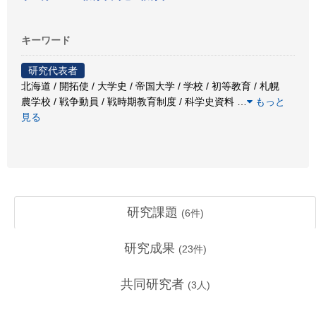
キーワード
研究代表者
北海道 / 開拓使 / 大学史 / 帝国大学 / 学校 / 初等教育 / 札幌
農学校 / 戦争動員 / 戦時期教育制度 / 科学史資料
…
もっと
見る
研究課題
(
6
件)
研究成果
(
23
件)
共同研究者
(
3
人)