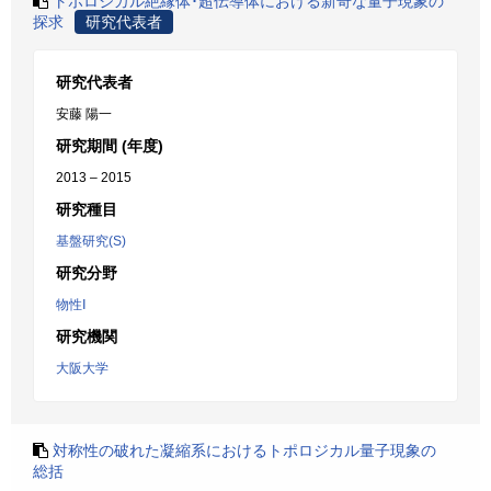
トポロジカル絶縁体･超伝導体における新奇な量子現象の
探求
研究代表者
研究代表者
安藤 陽一
研究期間 (年度)
2013 – 2015
研究種目
基盤研究(S)
研究分野
物性Ⅰ
研究機関
大阪大学
対称性の破れた凝縮系におけるトポロジカル量子現象の
総括