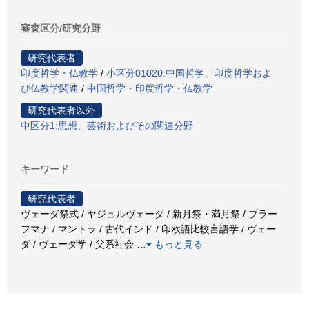
審査区分/研究分野
研究代表者
印度哲学・仏教学
/
小区分01020:中国哲学、印度哲学およ
び仏教学関連
/
中国哲学・印度哲学・仏教学
研究代表者以外
中区分1:思想、芸術およびその関連分野
キーワード
研究代表者
ヴェーダ祭式 / ヤジュルヴェーダ / 新月祭・満月祭 / ブラー
フマナ / マントラ / 古代インド / 印欧語比較言語学 / ヴェー
ダ / ヴェーダ学 / 父系社会
…
もっと見る