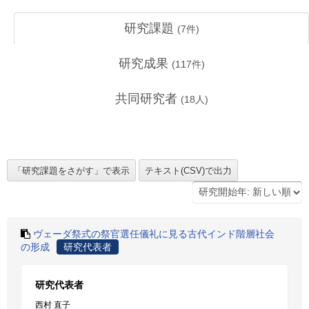
研究課題
(
7
件)
研究成果
(
117
件)
共同研究者
(
18
人)
ヴェーダ祭式の祭官選任儀礼に見る古代インド階層社会
の形成
研究代表者
研究代表者
西村 直子