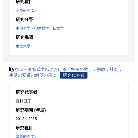
研究種目
基盤研究(C)
研究分野
中国哲学・印度哲学・仏教学
研究機関
東北大学
ヴェーダ祭式文献における「祭主の章」：宗教，社会，
生活の変遷の解明の為に
研究代表者
研究代表者
西村 直子
研究期間 (年度)
2012 – 2015
研究種目
基盤研究(C)