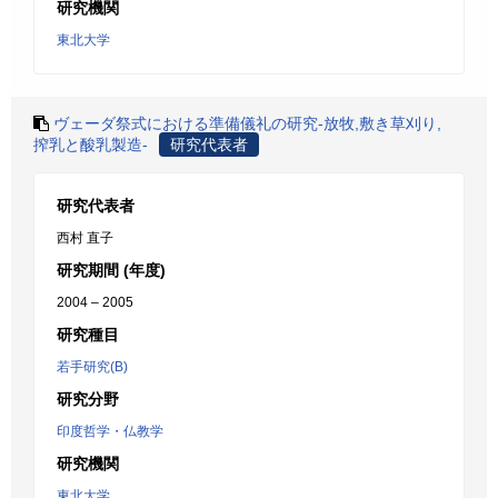
研究機関
東北大学
ヴェーダ祭式における準備儀礼の研究-放牧,敷き草刈り,
搾乳と酸乳製造-
研究代表者
研究代表者
西村 直子
研究期間 (年度)
2004 – 2005
研究種目
若手研究(B)
研究分野
印度哲学・仏教学
研究機関
東北大学