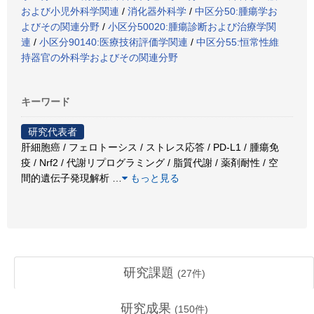
および小児外科学関連
/
消化器外科学
/
中区分50:腫瘍学お
よびその関連分野
/
小区分50020:腫瘍診断および治療学関
連
/
小区分90140:医療技術評価学関連
/
中区分55:恒常性維
持器官の外科学およびその関連分野
キーワード
研究代表者
肝細胞癌 / フェロトーシス / ストレス応答 / PD-L1 / 腫瘍免
疫 / Nrf2 / 代謝リプログラミング / 脂質代謝 / 薬剤耐性 / 空
間的遺伝子発現解析
…
もっと見る
研究課題
(
27
件)
研究成果
(
150
件)