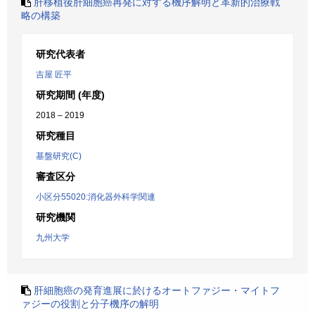
肝移植後肝細胞癌再発に対する機序解明と革新的治療戦
略の構築
研究代表者
吉屋 匠平
研究期間 (年度)
2018 – 2019
研究種目
基盤研究(C)
審査区分
小区分55020:消化器外科学関連
研究機関
九州大学
肝細胞癌の発育進展に於けるオートファジー・マイトフ
ァジーの役割と分子機序の解明