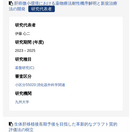
肝癌微小環境における薬物療法耐性機序解明と新規治療
法の開発
研究代表者
研究代表者
伊藤 心二
研究期間 (年度)
2023 – 2025
研究種目
基盤研究(C)
審査区分
小区分55020:消化器外科学関連
研究機関
九州大学
生体肝移植後長期予後を目指した革新的なグラフト質的
評価法の樹立