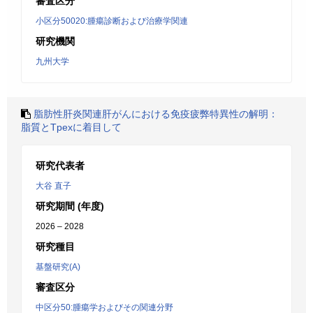
審査区分
小区分50020:腫瘍診断および治療学関連
研究機関
九州大学
脂肪性肝炎関連肝がんにおける免疫疲弊特異性の解明：
脂質とTpexに着目して
研究代表者
大谷 直子
研究期間 (年度)
2026 – 2028
研究種目
基盤研究(A)
審査区分
中区分50:腫瘍学およびその関連分野