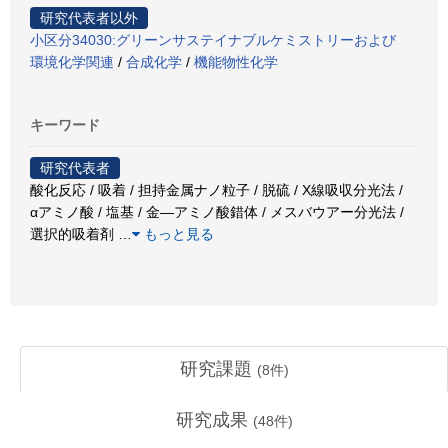
研究代表者以外
小区分34030:グリーンサステイナブルケミストリーおよび
環境化学関連
/
合成化学
/
機能物性化学
キーワード
研究代表者
酸化反応 / 吸着 / 担持金属ナノ粒子 / 脱硫 / X線吸収分光法 /
αアミノ酸 / 塩基 / 金―アミノ酸錯体 / メスバウアー分光法 /
選択的吸着剤
…
もっと見る
研究課題
(
8
件)
研究成果
(
48
件)