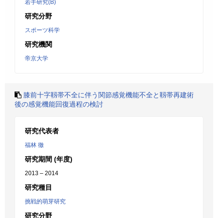
若手研究(B)
研究分野
スポーツ科学
研究機関
帝京大学
膝前十字靱帯不全に伴う関節感覚機能不全と靱帯再建術
後の感覚機能回復過程の検討
研究代表者
福林 徹
研究期間 (年度)
2013 – 2014
研究種目
挑戦的萌芽研究
研究分野