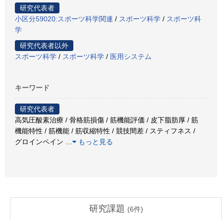
研究代表者
小区分59020:スポーツ科学関連
/
スポーツ科学
/
スポーツ科
学
研究代表者以外
スポーツ科学
/
スポーツ科学
/
医用システム
キーワード
研究代表者
高気圧酸素治療 / 骨格筋損傷 / 筋機能評価 / 皮下脂肪厚 / 筋
機能特性 / 筋機能 / 筋収縮特性 / 競技間差 / スティフネス /
グロインペイン
…
もっと見る
研究課題
(
6
件)