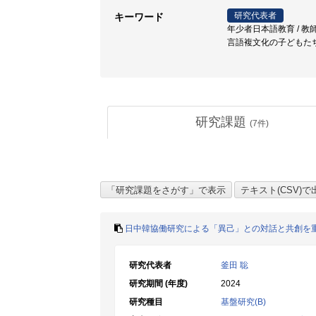
研究代表者
キーワード
年少者日本語教育 / 教師
言語複文化の子どもたち
研究課題
(
7
件)
日中韓協働研究による「異己」との対話と共創を
研究代表者
釜田 聡
研究期間 (年度)
2024
研究種目
基盤研究(B)