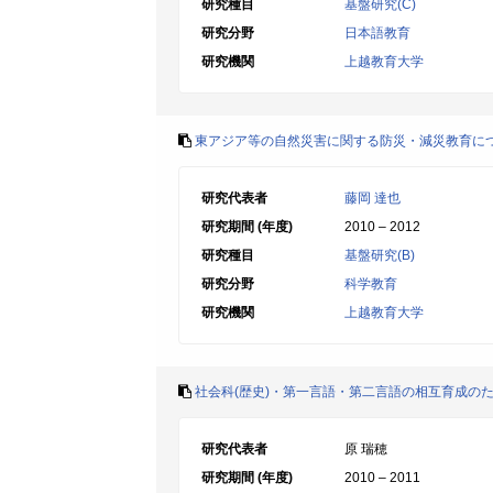
研究種目
基盤研究(C)
研究分野
日本語教育
研究機関
上越教育大学
東アジア等の自然災害に関する防災・減災教育に
研究代表者
藤岡 達也
研究期間 (年度)
2010 – 2012
研究種目
基盤研究(B)
研究分野
科学教育
研究機関
上越教育大学
社会科(歴史)・第一言語・第二言語の相互育成の
研究代表者
原 瑞穂
研究期間 (年度)
2010 – 2011