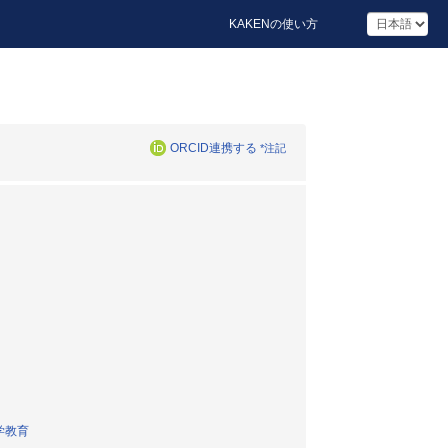
KAKENの使い方
ORCID連携する
*注記
学教育