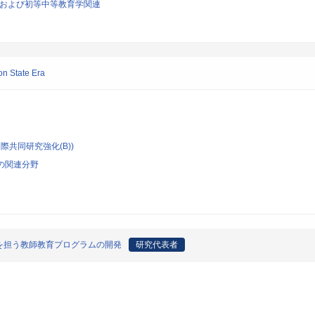
育学および初等中等教育学関連
on State Era
際共同研究強化(B))
の関連分野
を担う教師教育プログラムの開発
研究代表者