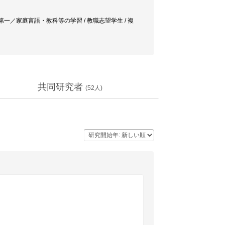
・第一／家庭言語・教科等の学習 / 教職志望学生 / 複
共同研究者
(
52
人)