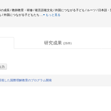
の成長 / 教師教育・研修 / 複言語複文化 / 外国につながる子ども / ルーツ / 日本語
 / 外国につながる子どもたち
…
もっと見る
研究成果
(
26
件)
重視した国際理解教育のプログラム開発