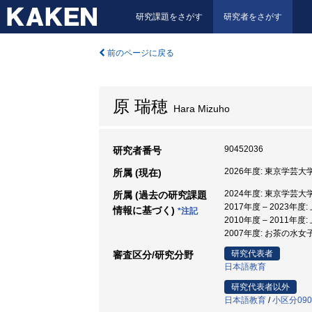
研究課題をさがす
研究者をさがす
前のページに戻る
原 瑞穂
Hara Mizuho
90452036
研究者番号
2026年度: 東京学芸大
所属 (現在)
2024年度: 東京学芸大
所属 (過去の研究課題
2017年度 – 2023
情報に基づく)
*注記
2010年度 – 2011
2007年度: お茶の水
研究代表者
審査区分/研究分野
日本語教育
研究代表者以外
日本語教育
/
小区分09