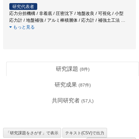
研究代表者
応力分担機構 / 非着底 / 圧密沈下 / 地盤改良 / 可視化 / 小型
応力計 / 地盤補強 / アルミ棒積層体 / 応力計 / 補強土工法
…
もっと見る
研究課題
(
8
件)
研究成果
(
87
件)
共同研究者
(
57
人)