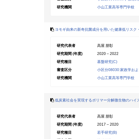
研究機関
小山工業高等専門学校
ヨモギ由来の新奇抗菌成分を用いた健康低リスク
研究代表者
高屋 朋彰
研究期間 (年度)
2020 – 2022
研究種目
基盤研究(C)
審査区分
小区分08030:家政学お
研究機関
小山工業高等専門学校
低炭素社会を実現するポリマー分解微生物のハイ
研究代表者
高屋 朋彰
研究期間 (年度)
2017 – 2020
研究種目
若手研究(B)