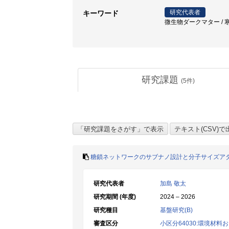
研究代表者
キーワード
微生物ダークマター / 寒天 
研究課題
(
5
件)
糖鎖ネットワークのサブナノ設計と分子サイズア
研究代表者
加島 敬太
研究期間 (年度)
2024 – 2026
研究種目
基盤研究(B)
審査区分
小区分64030:環境材