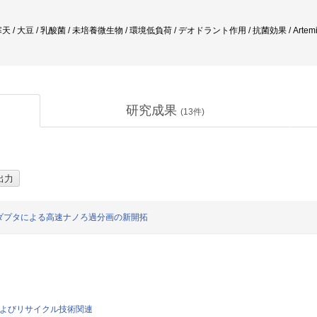
/ 大豆 / 乳酸菌 / 未培養微生物 / 環境低負荷 / デオドラント作用 / 抗菌効果 / Artem
研究成果
(
13
件)
ダプタによる高速ナノろ過分画の新開拓
料およびリサイクル技術関連