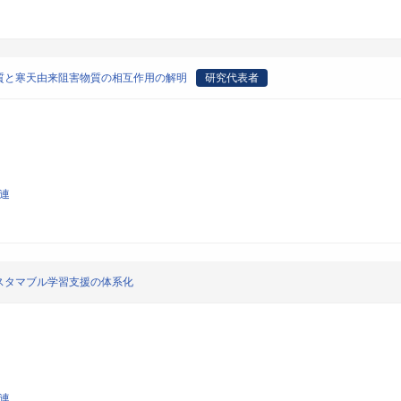
質と寒天由来阻害物質の相互作用の解明
研究代表者
関連
スタマブル学習支援の体系化
関連