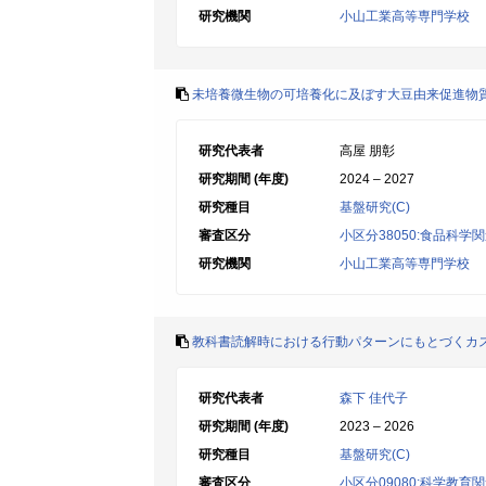
研究機関
小山工業高等専門学校
未培養微生物の可培養化に及ぼす大豆由来促進物
研究代表者
高屋 朋彰
研究期間 (年度)
2024 – 2027
研究種目
基盤研究(C)
審査区分
小区分38050:食品科学
研究機関
小山工業高等専門学校
教科書読解時における行動パターンにもとづくカ
研究代表者
森下 佳代子
研究期間 (年度)
2023 – 2026
研究種目
基盤研究(C)
審査区分
小区分09080:科学教育