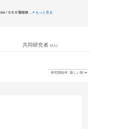
isia / ヨモギ属植物
…
もっと見る
共同研究者
(
4
人)