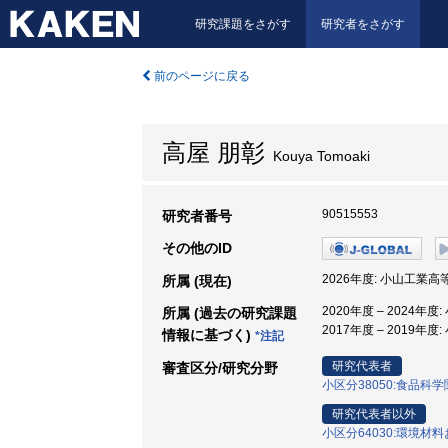
研究課題をさがす
研究者をさがす
前のページに戻る
高屋 朋彰
Kouya Tomoaki
90515553
研究者番号
その他のID
2026年度: 小山工業高
所属 (現在)
2020年度 – 2024年
所属 (過去の研究課題
2017年度 – 2019年
情報に基づく)
*注記
研究代表者
審査区分/研究分野
小区分38050:食品科
研究代表者以外
小区分64030:環境