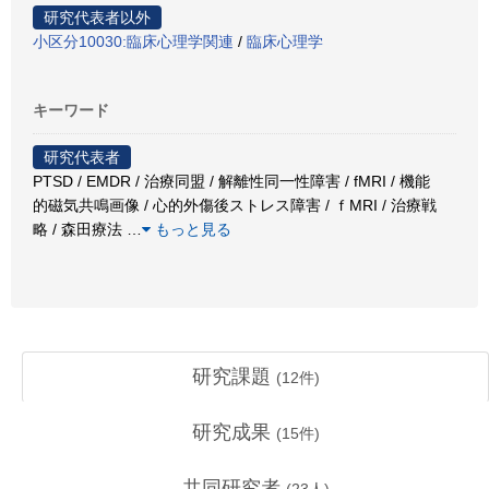
研究代表者以外
小区分10030:臨床心理学関連
/
臨床心理学
キーワード
研究代表者
PTSD / EMDR / 治療同盟 / 解離性同一性障害 / fMRI / 機能
的磁気共鳴画像 / 心的外傷後ストレス障害 / ｆMRI / 治療戦
略 / 森田療法
…
もっと見る
研究課題
(
12
件)
研究成果
(
15
件)
共同研究者