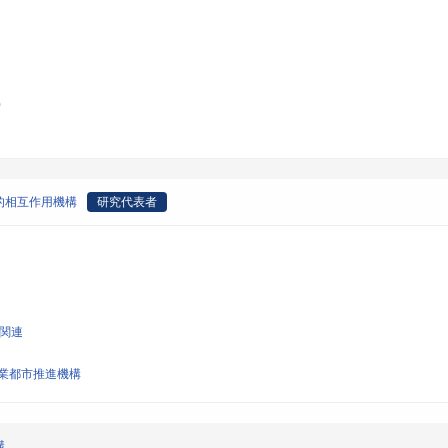
)
的相互作用機構
研究代表者
学関連
業都市推進機構
構