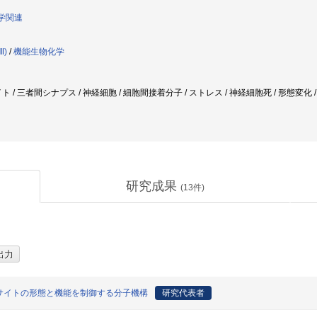
態学関連
)
/
機能生物化学
 / 三者間シナプス / 神経細胞 / 細胞間接着分子 / ストレス / 神経細胞死 / 形態変化 / 神
研究成果
(
13
件)
サイトの形態と機能を制御する分子機構
研究代表者