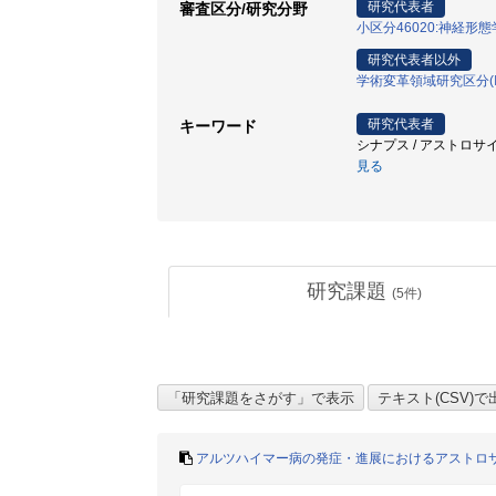
研究代表者
審査区分/研究分野
小区分46020:神経形
研究代表者以外
学術変革領域研究区分(Ⅲ
研究代表者
キーワード
シナプス / アストロサイト
見る
研究課題
(
5
件)
アルツハイマー病の発症・進展におけるアストロ