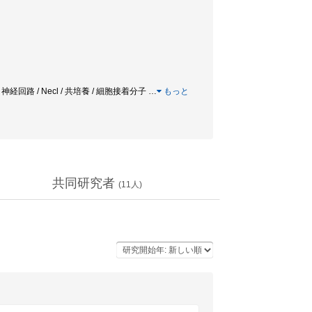
経回路 / Necl / 共培養 / 細胞接着分子
…
もっと
共同研究者
(
11
人)