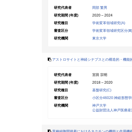
研究代表者
岡部 繁男
研究期間 (年度)
2020 – 2024
研究種目
学術変革領域研究(A)
審査区分
学術変革領域研究区分(Ⅲ
研究機関
東京大学
アストロサイトと神経シナプスとの構造的・機能
研究代表者
宮田 宗明
研究期間 (年度)
2018 – 2020
研究種目
基盤研究(C)
審査区分
小区分46020:神経形態
研究機関
神戸大学
公益財団法人神戸医療産
異種細胞間接着におけるネクチンの機能と作用機