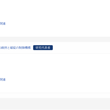
学関連
の維持と破綻の制御機構
研究代表者
学関連