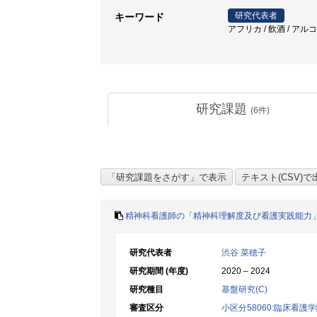
研究代表者
キーワード
アフリカ / 飲酒 / アル
研究課題
(
6
件)
精神科看護師の「精神科理解度及び看護実践能力
研究代表者
渋谷 菜穂子
研究期間 (年度)
2020 – 2024
研究種目
基盤研究(C)
審査区分
小区分58060:臨床看護