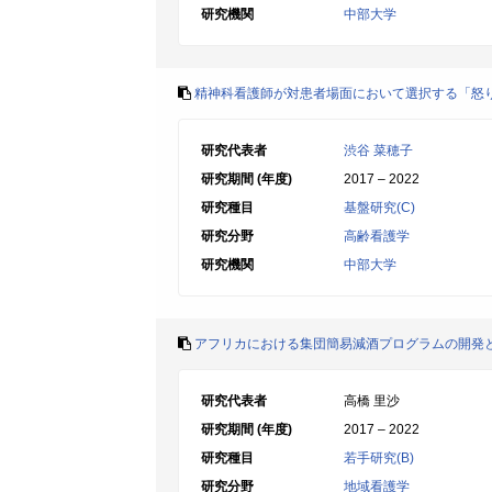
研究機関
中部大学
精神科看護師が対患者場面において選択する「怒
研究代表者
渋谷 菜穂子
研究期間 (年度)
2017 – 2022
研究種目
基盤研究(C)
研究分野
高齢看護学
研究機関
中部大学
アフリカにおける集団簡易減酒プログラムの開発
研究代表者
高橋 里沙
研究期間 (年度)
2017 – 2022
研究種目
若手研究(B)
研究分野
地域看護学