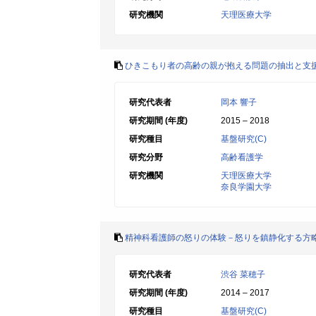
研究機関
天理医療大学
ひきこもり者の高齢の親が抱える問題の抽出と支
研究代表者
岡本 響子
研究期間 (年度)
2015 – 2018
研究種目
基盤研究(C)
研究分野
高齢看護学
研究機関
天理医療大学
奈良学園大学
精神科看護師の怒りの体験－怒りを鎮静化する方
研究代表者
渋谷 菜穂子
研究期間 (年度)
2014 – 2017
研究種目
基盤研究(C)