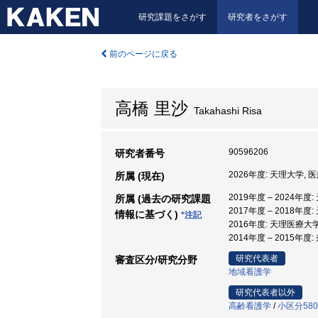
研究課題をさがす
研究者をさがす
前のページに戻る
高橋 里沙
Takahashi Risa
90596206
研究者番号
2026年度: 天理大学, 
所属 (現在)
2019年度 – 2024年
所属 (過去の研究課題
2017年度 – 2018年
情報に基づく)
*注記
2016年度: 天理医療大学
2014年度 – 2015年
研究代表者
審査区分/研究分野
地域看護学
研究代表者以外
高齢看護学
/
小区分58