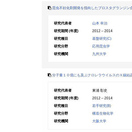
昆虫不妊化剤開発を指向したプロスタグランジン
研究代表者
山本 幸治
研究期間 (年度)
2012 – 2014
研究種目
基盤研究(C)
研究分野
応用昆虫学
研究機関
九州大学
分子量１０億にも及ぶクロレラウイルスのＸ線結
研究代表者
東浦 彰史
研究期間 (年度)
2012 – 2014
研究種目
若手研究(B)
研究分野
構造生物化学
研究機関
大阪大学