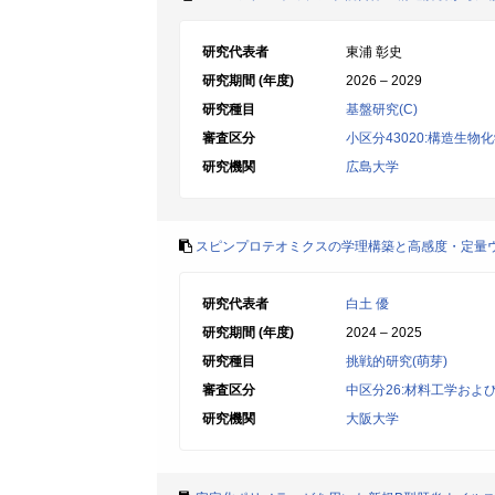
研究代表者
東浦 彰史
研究期間 (年度)
2026 – 2029
研究種目
基盤研究(C)
審査区分
小区分43020:構造生物
研究機関
広島大学
スピンプロテオミクスの学理構築と高感度・定量
研究代表者
白土 優
研究期間 (年度)
2024 – 2025
研究種目
挑戦的研究(萌芽)
審査区分
中区分26:材料工学およ
研究機関
大阪大学