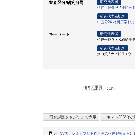
研究代表者
審査区分/研究分野
構造生物化学
/
小区分4
研究代表者以外
中区分26:材料工学お
研究代表者
キーワード
構造生物学 / Ｘ線結晶解
研究代表者以外
蛋白質 / ナノ粒子 / ウ
研究課題
(
11
件)
SFTSVヌクレオカプシド複合体の構造解析から