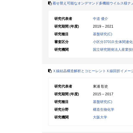
着せ替え可能なオンデマンド多機能ウイルス様ナ
研究代表者
中道 優介
研究期間 (年度)
2019 – 2021
研究種目
基盤研究(C)
審査区分
小区分37010:生体関連
研究機関
国立研究開発法人産業技
Ｘ線結晶構造解析とコヒーレントＸ線回折イメージ
研究代表者
東浦 彰史
研究期間 (年度)
2015 – 2017
研究種目
基盤研究(C)
研究分野
構造生物化学
研究機関
大阪大学