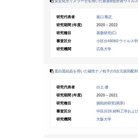
安定化ポリメラーゼを用いた新規B型肝炎ウイル
研究代表者
坂口 剛正
研究期間 (年度)
2020 – 2022
研究種目
基盤研究(C)
審査区分
小区分49060:ウイルス
研究機関
広島大学
蛋白質結晶を用いた磁性ナノ粒子の3次元規則配
研究代表者
白土 優
研究期間 (年度)
2020 – 2021
研究種目
挑戦的研究(萌芽)
審査区分
中区分26:材料工学およ
研究機関
大阪大学