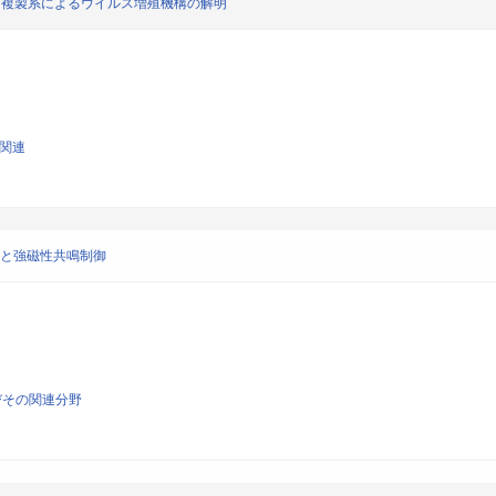
ス複製系によるウイルス増殖機構の解明
学関連
列と強磁性共鳴制御
びその関連分野