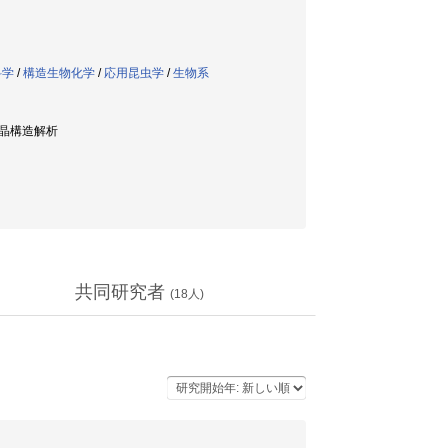
科学
/
構造生物化学
/
応用昆虫学
/
生物系
線結晶構造解析
共同研究者
(
18
人)