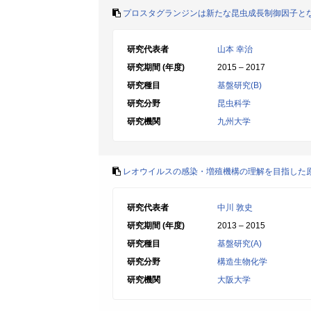
プロスタグランジンは新たな昆虫成長制御因子と
研究代表者
山本 幸治
研究期間 (年度)
2015 – 2017
研究種目
基盤研究(B)
研究分野
昆虫科学
研究機関
九州大学
レオウイルスの感染・増殖機構の理解を目指した
研究代表者
中川 敦史
研究期間 (年度)
2013 – 2015
研究種目
基盤研究(A)
研究分野
構造生物化学
研究機関
大阪大学