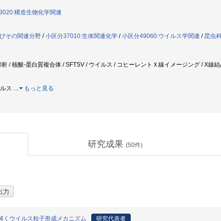
3020:構造生物化学関連
よびその関連分野
/
小区分37010:生体関連化学
/
小区分49060:ウイルス学関連
/
昆虫
析 / 核酸-蛋白質複合体 / SFTSV / ウイルス / コヒーレントＸ線イメージング / X
イルス
…
もっと見る
研究成果
(
50
件)
紐解くウイルス粒子形成メカニズム
研究代表者