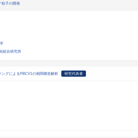
ノ粒子の開発
化学
術総合研究所
ングによるPBCV1の相関構造解析
研究代表者