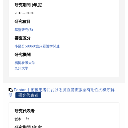
研究期間 (年度)
2018 – 2020
研究種目
基盤研究(B)
審査区分
小区分58060:臨床看護学関連
研究機関
福岡看護大学
九州大学
Fontan手術後患者における肺血管拡張薬有用性の機序解
明
研究代表者
研究代表者
坂本 一郎
研究期間 (年度)