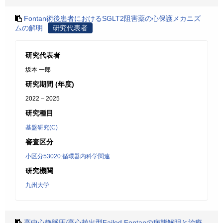
Fontan術後患者におけるSGLT2阻害薬の心保護メカニズ
ムの解明
研究代表者
研究代表者
坂本 一郎
研究期間 (年度)
2022 – 2025
研究種目
基盤研究(C)
審査区分
小区分53020:循環器内科学関連
研究機関
九州大学
高中心静脈圧/高心拍出型Failed Fontanの病態解明と治療