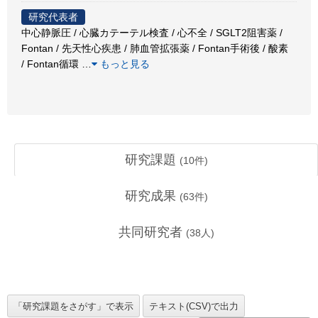
研究代表者
中心静脈圧 / 心臓カテーテル検査 / 心不全 / SGLT2阻害薬 /
Fontan / 先天性心疾患 / 肺血管拡張薬 / Fontan手術後 / 酸素
/ Fontan循環
…
もっと見る
研究課題
(
10
件)
研究成果
(
63
件)
共同研究者
(
38
人)