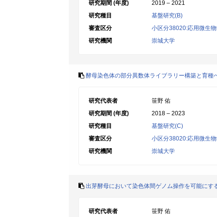
研究期間 (年度)
2019 – 2021
研究種目
基盤研究(B)
審査区分
小区分38020:応用微生
研究機関
崇城大学
酵母染色体の部分異数体ライブラリー構築と育種
研究代表者
笹野 佑
研究期間 (年度)
2018 – 2023
研究種目
基盤研究(C)
審査区分
小区分38020:応用微生
研究機関
崇城大学
出芽酵母において染色体間ゲノム操作を可能にす
研究代表者
笹野 佑