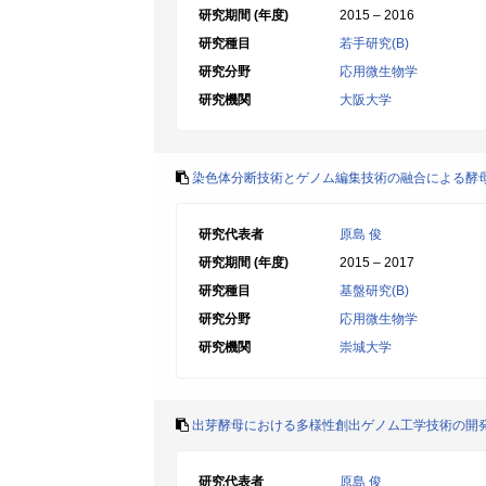
研究期間 (年度)
2015 – 2016
研究種目
若手研究(B)
研究分野
応用微生物学
研究機関
大阪大学
染色体分断技術とゲノム編集技術の融合による酵
研究代表者
原島 俊
研究期間 (年度)
2015 – 2017
研究種目
基盤研究(B)
研究分野
応用微生物学
研究機関
崇城大学
出芽酵母における多様性創出ゲノム工学技術の開
研究代表者
原島 俊