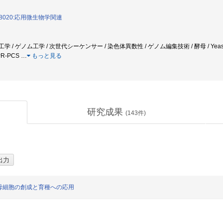
8020:応用微生物学関連
体工学 / ゲノム工学 / 次世代シーケンサー / 染色体異数性 / ゲノム編集技術 / 酵母 / Yeast / Chr
PR-PCS
…
もっと見る
研究成果
(
143
件)
母細胞の創成と育種への応用