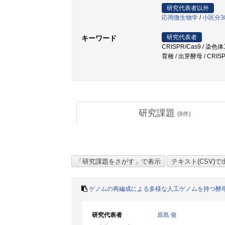
研究代表者以外
応用微生物学
/
小区分3
研究代表者
キーワード
CRISPR/Cas9 / 染色
育種 / 出芽酵母 / CRIS
研究課題
(
8
件)
ゲノムの再編成による多様な人工ゲノムを持つ酵
研究代表者
原島 俊