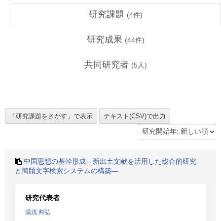
研究課題
(
4
件)
研究成果
(
44
件)
共同研究者
(
5
人)
中国思想の基幹形成―新出土文献を活用した総合的研究
と簡牘文字検索システムの構築―
研究代表者
湯浅 邦弘