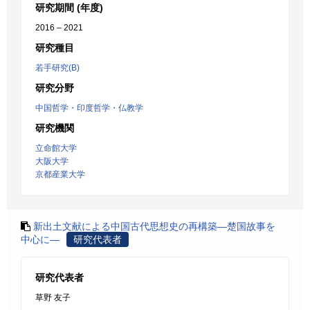
研究期間 (年度)
2016 – 2021
研究種目
若手研究(B)
研究分野
中国哲学・印度哲学・仏教学
研究機関
立命館大学
大阪大学
京都産業大学
新出土文献による中国古代思想史の再構築―楚国故事を
中心に―
研究代表者
研究代表者
草野 友子