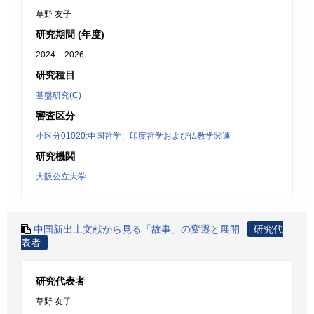
草野 友子
研究期間 (年度)
2024 – 2026
研究種目
基盤研究(C)
審査区分
小区分01020:中国哲学、印度哲学および仏教学関連
研究機関
大阪公立大学
中国新出土文献から見る「故事」の変遷と展開
研究代
表者
研究代表者
草野 友子