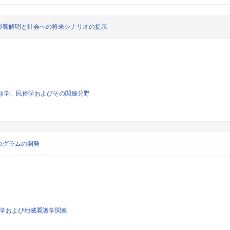
影響解明と社会への将来シナリオの提示
人類学、民俗学およびその関連分野
ログラムの開発
看護学および地域看護学関連