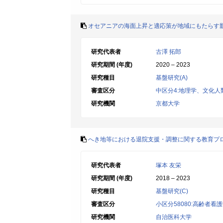
オセアニアの海面上昇と適応策が地域にもたらす
研究代表者
古澤 拓郎
研究期間 (年度)
2020 – 2023
研究種目
基盤研究(A)
審査区分
中区分4:地理学、文化
研究機関
京都大学
へき地等における退院支援・調整に関する教育プ
研究代表者
塚本 友栄
研究期間 (年度)
2018 – 2023
研究種目
基盤研究(C)
審査区分
小区分58080:高齢者
研究機関
自治医科大学