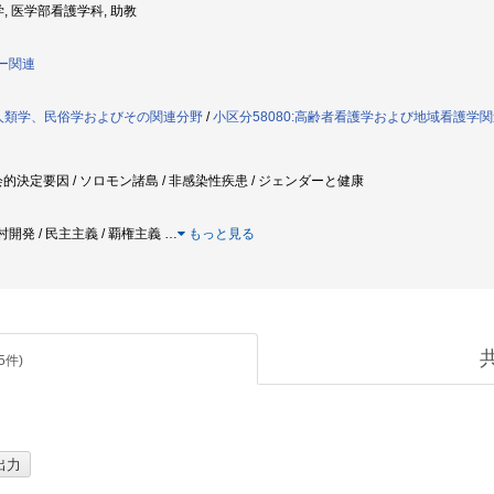
学, 医学部看護学科, 助教
ダー関連
化人類学、民俗学およびその関連分野
/
小区分58080:高齢者看護学および地域看護学
会的決定要因 / ソロモン諸島 / 非感染性疾患 / ジェンダーと健康
農村開発 / 民主主義 / 覇権主義
…
もっと見る
5
件)