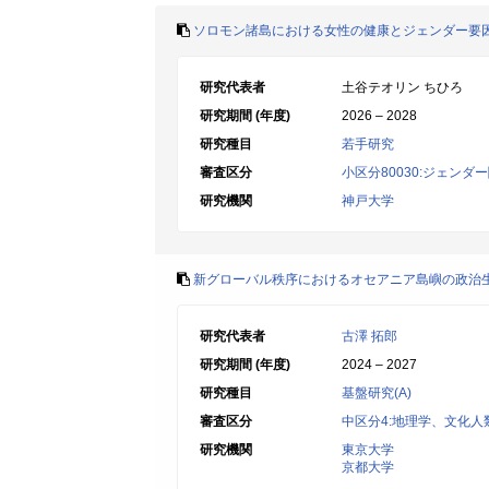
ソロモン諸島における女性の健康とジェンダー要
研究代表者
土谷テオリン ちひろ
研究期間 (年度)
2026 – 2028
研究種目
若手研究
審査区分
小区分80030:ジェンダ
研究機関
神戸大学
新グローバル秩序におけるオセアニア島嶼の政治
研究代表者
古澤 拓郎
研究期間 (年度)
2024 – 2027
研究種目
基盤研究(A)
審査区分
中区分4:地理学、文化
研究機関
東京大学
京都大学