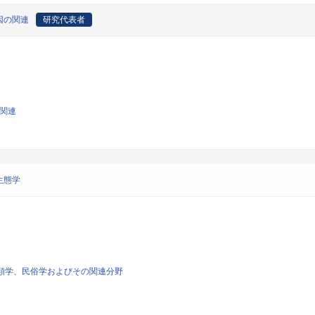
因の関連
研究代表者
ー関連
生態学
人類学、民俗学およびその関連分野