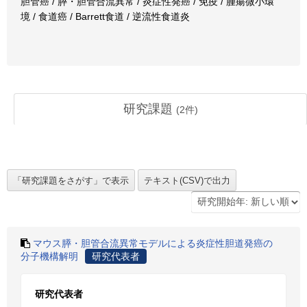
胆管癌 / 膵・胆管合流異常 / 炎症性発癌 / 免疫 / 腫瘍微小環
境 / 食道癌 / Barrett食道 / 逆流性食道炎
研究課題
(
2
件)
マウス膵・胆管合流異常モデルによる炎症性胆道発癌の
分子機構解明
研究代表者
研究代表者