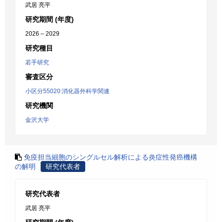
武居 亮平
研究期間 (年度)
2026 – 2029
研究種目
若手研究
審査区分
小区分55020:消化器外科学関連
研究機関
金沢大学
免疫担当細胞のシングルセル解析による炎症性発癌機構
の解明
研究代表者
研究代表者
武居 亮平