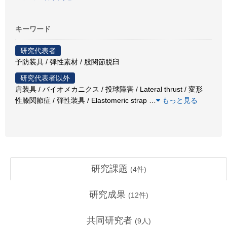
キーワード
研究代表者
予防装具 / 弾性素材 / 股関節脱臼
研究代表者以外
肩装具 / バイオメカニクス / 投球障害 / Lateral thrust / 変形
性膝関節症 / 弾性装具 / Elastomeric strap
…
もっと見る
研究課題
(
4
件)
研究成果
(
12
件)
共同研究者
(
9
人)