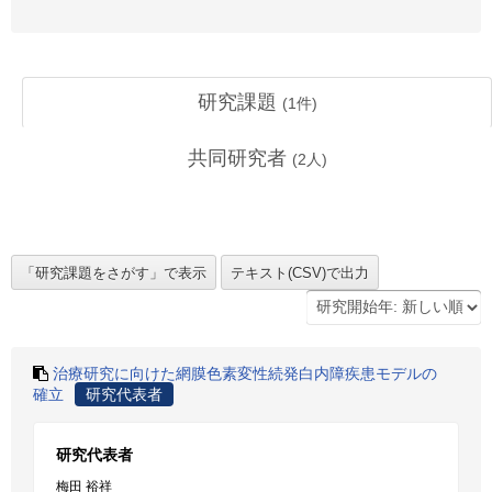
研究課題
(
1
件)
共同研究者
(
2
人)
治療研究に向けた網膜色素変性続発白内障疾患モデルの
確立
研究代表者
研究代表者
梅田 裕祥