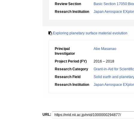
Review Section
Basic Section 17050:Bio
Research Institution
Japan Aerospace EXplor
Exploring planetary surface material evolution
Principal
Abe Masanao
Investigator
Project Period (FY)
2016 – 2018
Research Category
Grant-in-Aid for Scientif
Research Field
Solid earth and planetar
Research Institution
Japan Aerospace EXplor
URL: