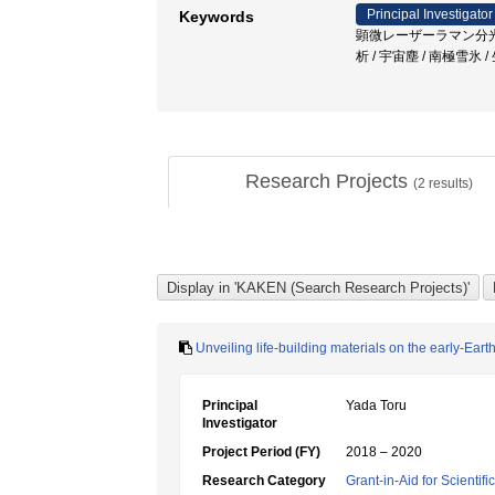
Principal Investigator
Keywords
顕微レーザーラマン分光
析 / 宇宙塵 / 南極雪氷
Research Projects
(
2
results)
Unveiling life-building materials on the early-Eart
Principal
Yada Toru
Investigator
Project Period (FY)
2018 – 2020
Research Category
Grant-in-Aid for Scientif