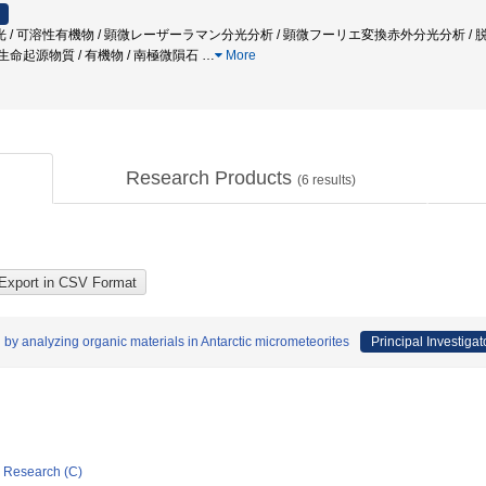
 / 可溶性有機物 / 顕微レーザーラマン分光分析 / 顕微フーリエ変換赤外分光分析
 / 生命起源物質 / 有機物 / 南極微隕石
…
More
Research Products
(
6
results)
h by analyzing organic materials in Antarctic micrometeorites
Principal Investigat
ic Research (C)