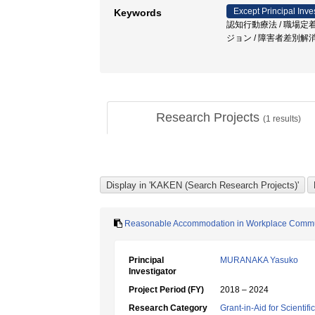
Except Principal Inve
Keywords
認知行動療法 / 職場定着 
ジョン / 障害者差別解
Research Projects
(
1
results)
Reasonable Accommodation in Workplace Communic
Principal
MURANAKA Yasuko
Investigator
Project Period (FY)
2018 – 2024
Research Category
Grant-in-Aid for Scientif