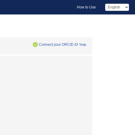
How to Use
Connect your ORCID iD
*help