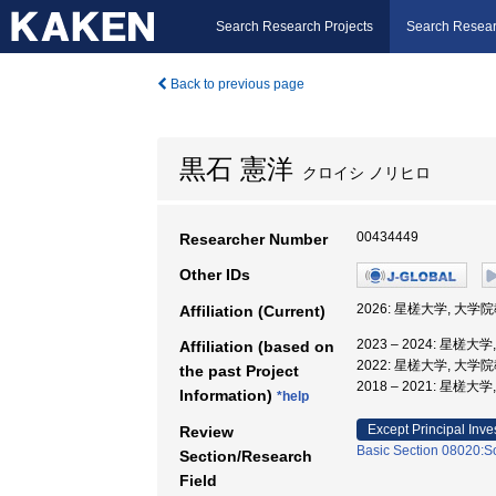
Search Research Projects
Search Resear
Back to previous page
黒石 憲洋
クロイシ ノリヒロ
00434449
Researcher Number
Other IDs
2026: 星槎大学, 大
Affiliation (Current)
2023 – 2024: 星
Affiliation (based on
2022: 星槎大学, 大
the past Project
2018 – 2021: 星
Information)
*help
Except Principal Inve
Review
Basic Section 08020:So
Section/Research
Field