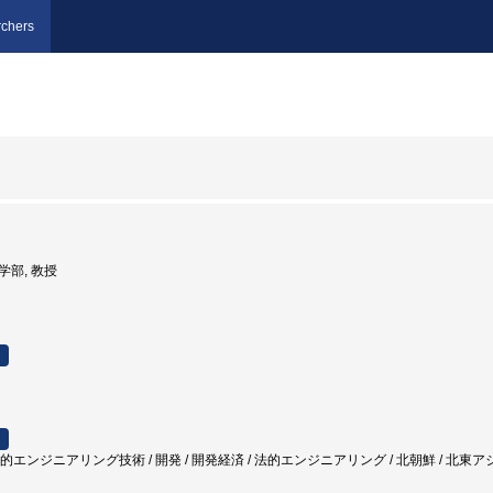
chers
法学部, 教授
 法的エンジニアリング技術 / 開発 / 開発経済 / 法的エンジニアリング / 北朝鮮 / 北東ア