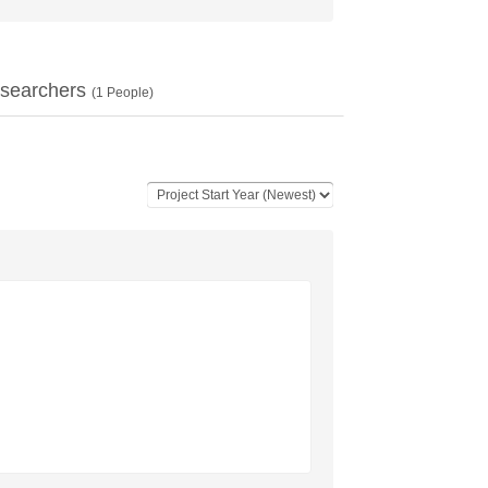
searchers
(
1
People)