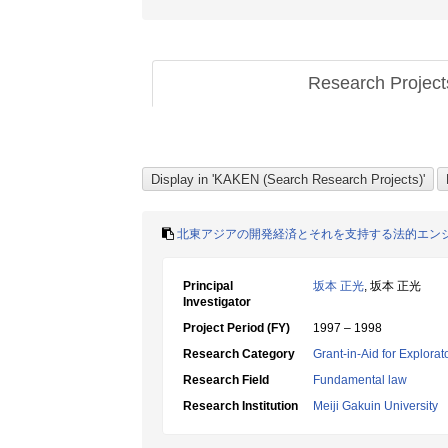
Research Projec
北東アジアの開発経済とそれを支持する法的エン
Principal
坂本 正光
, 坂本 正光
Investigator
Project Period (FY)
1997 – 1998
Research Category
Grant-in-Aid for Explora
Research Field
Fundamental law
Research Institution
Meiji Gakuin University