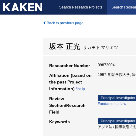
Search Research Projects
Search Resear
Back to previous page
坂本 正光
サカモト マサミツ
09872004
Researcher Number
1997: 明治学院大学, 
Affiliation (based on
the past Project
Information)
*help
Principal Investigator
Review
Fundamental law
Section/Research
Field
Principal Investigator
Keywords
アジア法 / 国際取引 /