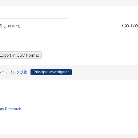
ts
Co-Re
(
1
results)
ジニアリング技術
Principal Investigator
tory Research