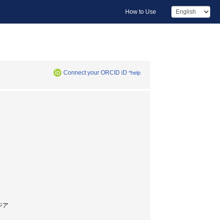
How to Use
Connect your ORCID iD
*help
ジア