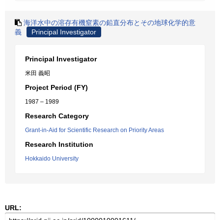
海洋水中の溶存有機窒素の鉛直分布とその地球化学的意
義
Principal Investigator
Principal Investigator
米田 義昭
Project Period (FY)
1987 – 1989
Research Category
Grant-in-Aid for Scientific Research on Priority Areas
Research Institution
Hokkaido University
URL: