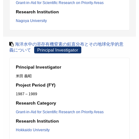
Grant-in-Aid for Scientific Research on Priority Areas
Research Institution
Nagoya University
海洋水中の溶存有機窒素の鉛直分布とその地球化学的意
義について
Principal Investigator
Principal Investigator
米田 義昭
Project Period (FY)
1987 – 1989
Research Category
Grant-in-Aid for Scientific Research on Priority Areas
Research Institution
Hokkaido University