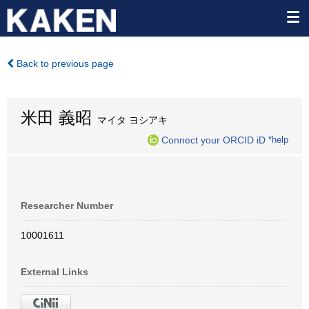
Back to previous page
米田 義昭
マイタ ヨシアキ
Connect your ORCID iD
*help
Researcher Number
10001611
External Links