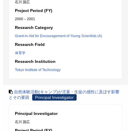
石川 国広
Project Period (FY)
2000 – 2001
Research Category
Grant-in-Aid for Encouragement of Young Scientists (A)
Research Field
体育学
Research Institution
Tokyo Institute of Technology
自然体験活動(キャンプ)が児童・生徒の感性に及ぼす影響
とその要因
Principal Investigator
Principal Investigator
石川 国広
Project Period (FY)