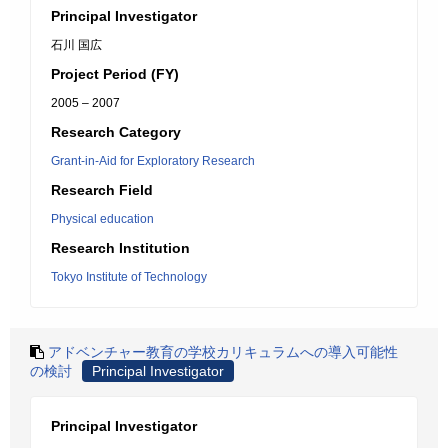
Principal Investigator
石川 国広
Project Period (FY)
2005 – 2007
Research Category
Grant-in-Aid for Exploratory Research
Research Field
Physical education
Research Institution
Tokyo Institute of Technology
アドベンチャー教育の学校カリキュラムへの導入可能性
の検討
Principal Investigator
Principal Investigator