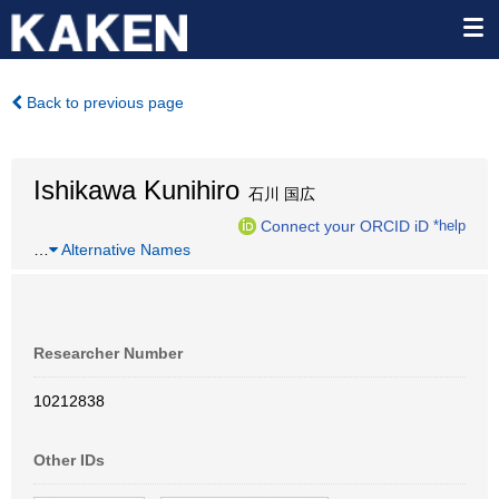
Back to previous page
Ishikawa Kunihiro
石川 国広
Connect your ORCID iD
*help
…
Alternative Names
Researcher Number
10212838
Other IDs