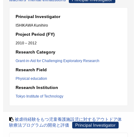
Principal Investigator
ISHIKAWA Kunihiro
Project Period (FY)
2010 – 2012
Research Category
Grant-in-Aid for Challenging Exploratory Research
Research Field
Physical education
Research Institution
Tokyo Institute of Technology
被虐待経験をもつ児童養護施設児に対するアウトドア体
験療法プログラムの開発と評価
Principal Investigator