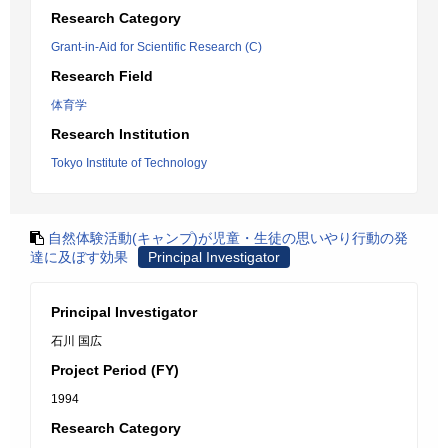
Research Category
Grant-in-Aid for Scientific Research (C)
Research Field
体育学
Research Institution
Tokyo Institute of Technology
自然体験活動(キャンプ)が児童・生徒の思いやり行動の発
達に及ぼす効果
Principal Investigator
Principal Investigator
石川 国広
Project Period (FY)
1994
Research Category