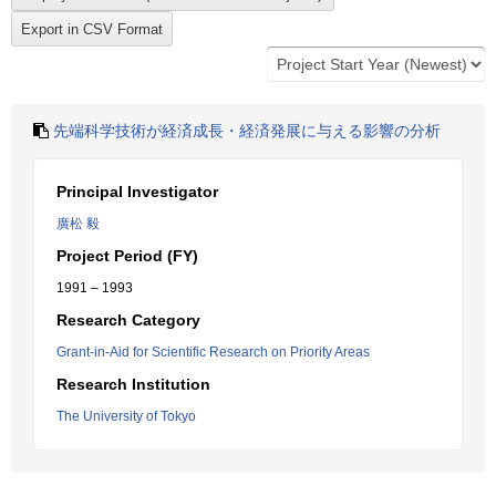
先端科学技術が経済成長・経済発展に与える影響の分析
Principal Investigator
廣松 毅
Project Period (FY)
1991 – 1993
Research Category
Grant-in-Aid for Scientific Research on Priority Areas
Research Institution
The University of Tokyo