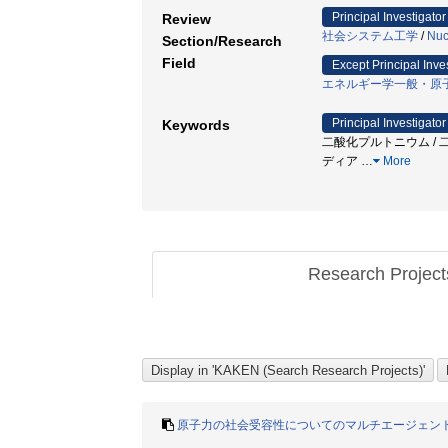
Principal Investigator
Review
社会システム工学
/
Nuc
Section/Research
Field
Except Principal Inve
エネルギー学一般・原
Principal Investigator
Keywords
二酸化プルトニウム / 二
ディア
…
More
Research Projec
原子力の社会受容性についてのマルチエージェン