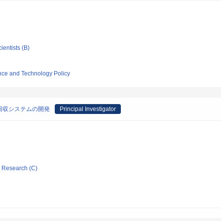
ientists (B)
ience and Technology Policy
回収システムの開発
Principal Investigator
ic Research (C)