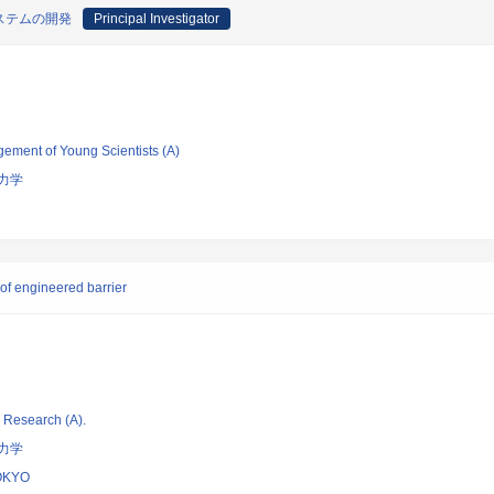
ステムの開発
Principal Investigator
gement of Young Scientists (A)
力学
f engineered barrier
ic Research (A).
力学
OKYO