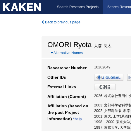
Search Research Projects
Search Resear
Back to previous page
OMORI Ryota
大森 良太
…
Alternative Names
10262049
Researcher Number
Other IDs
External Links
2026: 株式会社豊田中央
Affiliation (Current)
2003: 文部科学省科
Affiliation (based on
2002: 文部科学省,
the past Project
2001: 東大, 工学(系)
Information)
*help
1998 – 2000: 東
1997: 東京大学, 大