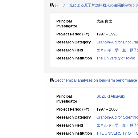
レーザー光による原子炉燃料粉末の遠隔的制御シ
Principal
大森 良太
Investigator
Project Period (FY)
1997 – 1998
Research Category
Grant-in-Aid for Encoura
Research Field
エネルギー学一般・原子
Research Institution
The University of Tokyo
Geochemical analyses on long-term performance o
Principal
SUZUKI Atsuyuki
Investigator
Project Period (FY)
1997 – 2000
Research Category
Grant-in-Aid for Scientif
Research Field
エネルギー学一般・原子
Research Institution
THE UNIVERSITY OF T