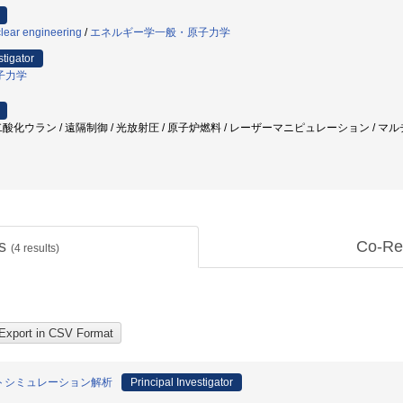
lear engineering
/
エネルギー学一般・原子力学
stigator
子力学
酸化ウラン / 遠隔制御 / 光放射圧 / 原子炉燃料 / レーザーマニピュレーション / マル
ts
Co-Re
(
4
results)
トシミュレーション解析
Principal Investigator