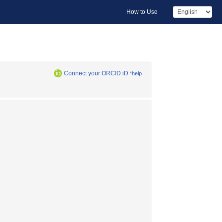
How to Use
Connect your ORCID iD
*help