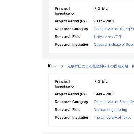
Principal
大森 良太
Investigator
Project Period (FY)
2002 – 2003
Research Category
Grant-in-Aid for Young Sc
Research Field
社会システム工学
Research Institution
National Institute of Sc
レーザー光放射圧による核燃料粉末の固気分離・
Principal
大森 良太
Investigator
Project Period (FY)
1999 – 2001
Research Category
Grant-in-Aid for Scientif
Research Field
Nuclear engineering
Research Institution
The University of Tokyo