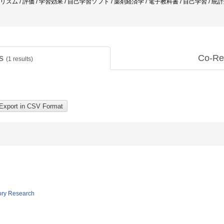
ゴリズム / 評価 / 学習効果 / 自己学習ソフト / 薬剤経済学 / 電子教科書 / 自己学習 / 
ts
Co-Re
(
1
results)
tory Research