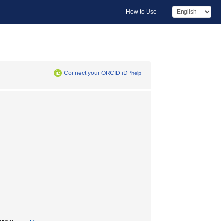
How to Use
Connect your ORCID iD
*help