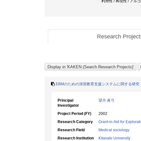
利用性 / 再現性 / アル
Research Projec
EBMのための演習教育支援システムに関する研究
Principal
望月 眞弓
Investigator
Project Period (FY)
2002
Research Category
Grant-in-Aid for Explora
Research Field
Medical sociology
Research Institution
Kitasato University