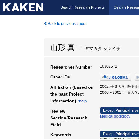
Search Research Projects
Search Resear
Back to previous page
山形 真一
ヤマガタ シンイチ
10302572
Researcher Number
Other IDs
2002: 千葉大学, 医学
Affiliation (based on
2000 – 2001: 千葉
the past Project
Information)
*help
Except Principal Inve
Review
Medical sociology
Section/Research
Field
Except Principal Inve
Keywords