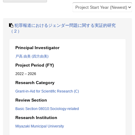
犯罪報道におけるジェンダー問題に関する実証的研究
（２）
Principal Investigator
戸高 由美 (四方由美)
Project Period (FY)
2022 – 2026
Research Category
Grant-in-Aid for Scientific Research (C)
Review Section
Basic Section 08010:Sociology-related
Research Institution
Miyazaki Municipal University