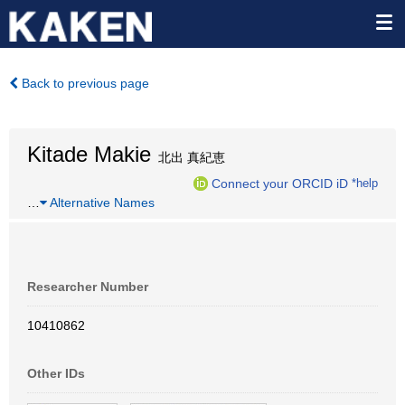
Back to previous page
Kitade Makie
北出 真紀恵
Connect your ORCID iD
*help
…
Alternative Names
Researcher Number
10410862
Other IDs