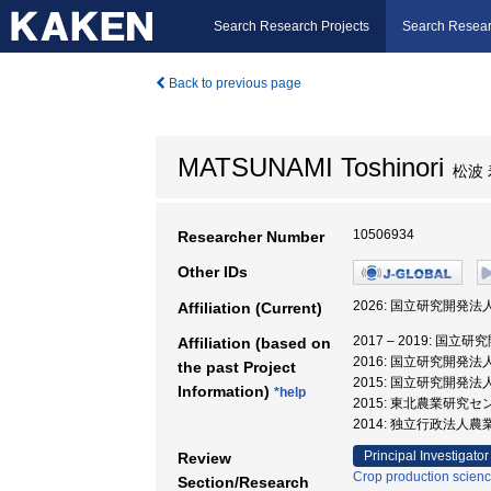
Search Research Projects
Search Resear
Back to previous page
MATSUNAMI Toshinori
松波 
10506934
Researcher Number
Other IDs
2026: 国立研究開発
Affiliation (Current)
2017 – 2019:
Affiliation (based on
2016: 国立研究開発
the past Project
2015: 国立研究開発
Information)
*help
2015: 東北農業研究セ
2014: 独立行政法
Principal Investigator
Review
Crop production scien
Section/Research