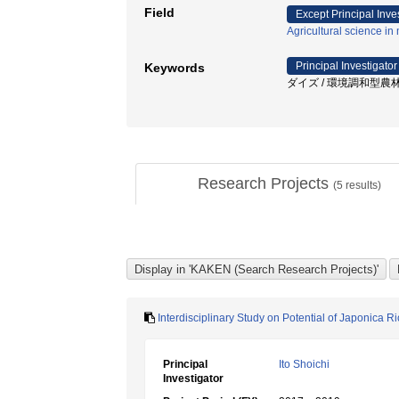
Field
Except Principal Inve
Agricultural science 
Principal Investigator
Keywords
ダイズ / 環境調和型農林水産
Research Projects
(
5
results)
Interdisciplinary Study on Potential of Japonica R
Principal
Ito Shoichi
Investigator