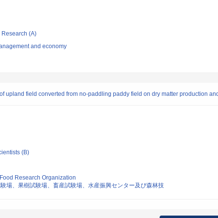
ic Research (A)
n management and economy
s of upland field converted from no-paddling paddy field on dry matter production an
ientists (B)
d Food Research Organization
試験場、果樹試験場、畜産試験場、水産振興センター及び森林技