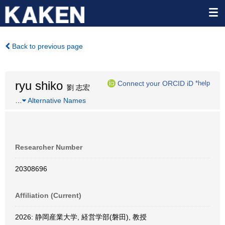
Back to previous page
ryu shiko
Connect your ORCID iD
*help
劉 志宏
…
Alternative Names
Researcher Number
20308696
Affiliation (Current)
2026: 静岡産業大学, 経営学部(磐田), 教授