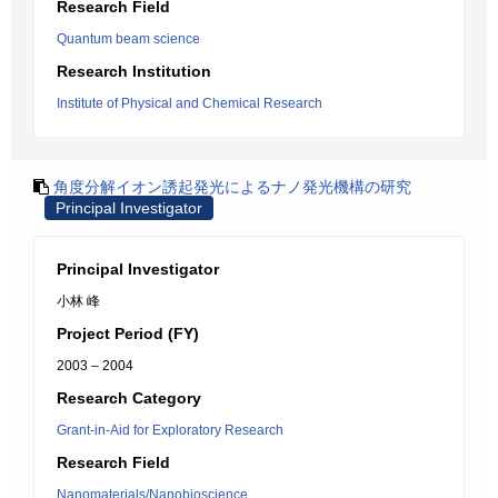
Research Field
Quantum beam science
Research Institution
Institute of Physical and Chemical Research
角度分解イオン誘起発光によるナノ発光機構の研究
Principal Investigator
Principal Investigator
小林 峰
Project Period (FY)
2003 – 2004
Research Category
Grant-in-Aid for Exploratory Research
Research Field
Nanomaterials/Nanobioscience