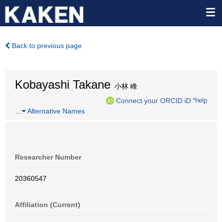
Back to previous page
Kobayashi Takane
小林 峰
Connect your ORCID iD
*help
…
Alternative Names
Researcher Number
20360547
Affiliation (Current)