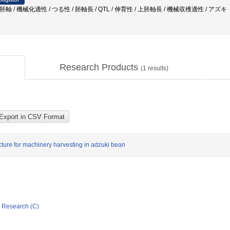
 上胚軸 / 機械化適性 / つる性 / 胚軸長 / QTL / 伸育性 / 上胚軸長 / 機械収穫適性 / アズキ
Research Products
(
1
results)
cture for machinery harvesting in adzuki bean
ic Research (C)