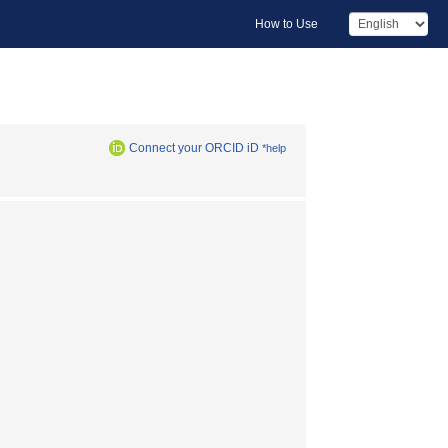
How to Use
Connect your ORCID iD
*help