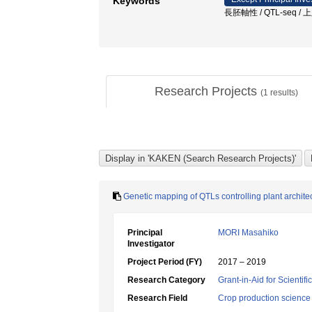
Keywords
長胚軸性 / QTL-seq /
Research Projects
(
1
results)
Genetic mapping of QTLs controlling plant archite
Principal
MORI Masahiko
Investigator
Project Period (FY)
2017 – 2019
Research Category
Grant-in-Aid for Scientif
Research Field
Crop production science