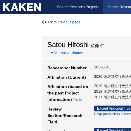
Search Research Projects
Search Resear
Back to previous page
Satou Hitoshi
佐藤 仁
…
Alternative Names
20536643
Researcher Number
2026: 地方独立行政
Affiliation (Current)
2019: 地方独立行政
Affiliation (based on
2018: 地方独立行政
the past Project
2017: 地方独立行政
Information)
*help
Except Principal Inve
Review
Crop production scien
Section/Research
Field
Except Principal Inve